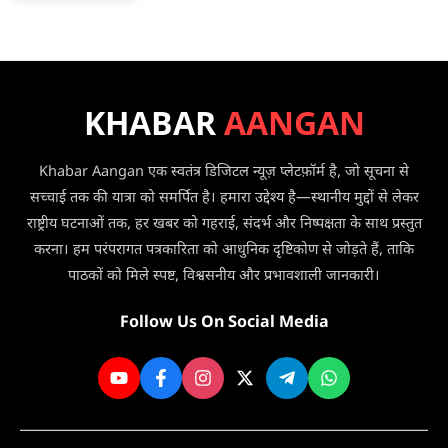
रूट
ने
पर
मारी
उड़ानों
टक्कर,
में
2
की
बच्चों
भारी
KHABAR
AANGAN
समेत
कटौती,
3
अब
की
Khabar Aangan एक स्वतंत्र डिजिटल न्यूज़ प्लेटफ़ॉर्म है, जो सूचना से
सप्ताह
मौत
में
सच्चाई तक की यात्रा को समर्पित है। हमारा उद्देश्य है—स्थानीय मुद्दों से लेकर
सिर्फ
राष्ट्रीय घटनाओं तक, हर खबर को गहराई, संदर्भ और निष्पक्षता के साथ प्रस्तुत
3
करना। हम परंपरागत पत्रकारिता को आधुनिक दृष्टिकोण से जोड़ते हैं, ताकि
दिन
पाठकों को मिले स्पष्ट, विश्वसनीय और प्रभावशाली जानकारी।
मिलेगी
सेवा
Follow Us On Social Media