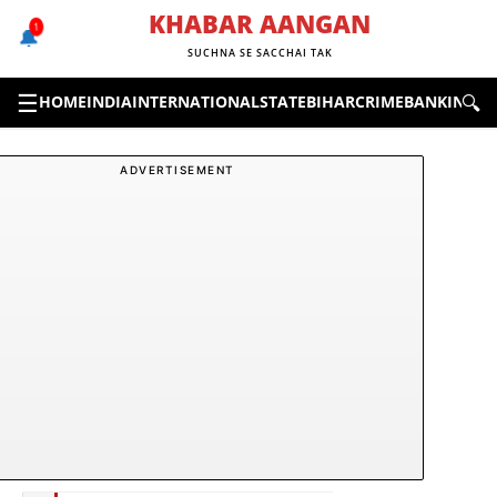
Skip
KHABAR AANGAN
1
🔔
to
SUCHNA SE SACCHAI TAK
content
☰
🔍
HOME
INDIA
INTERNATIONAL
STATE
BIHAR
CRIME
BANKING &
ADVERTISEMENT