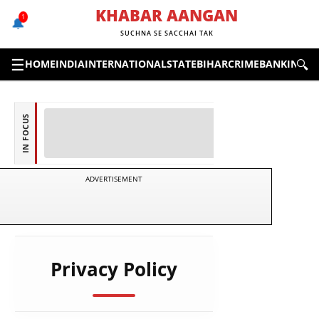
Skip
KHABAR AANGAN
1
🔔
to
SUCHNA SE SACCHAI TAK
content
☰
🔍
HOME
INDIA
INTERNATIONAL
STATE
BIHAR
CRIME
BANKING &
IN FOCUS
ADVERTISEMENT
Privacy Policy