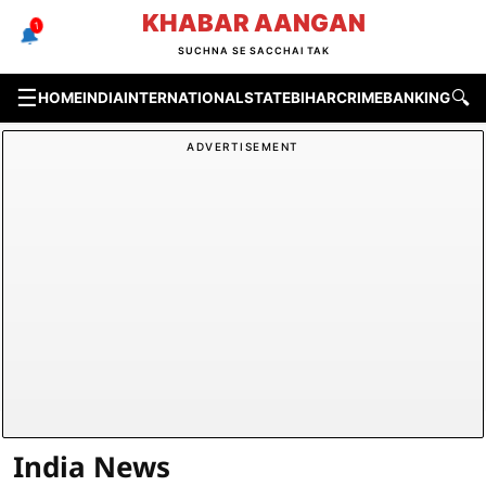
Skip
KHABAR AANGAN
1
🔔
to
SUCHNA SE SACCHAI TAK
content
☰
🔍
HOME
INDIA
INTERNATIONAL
STATE
BIHAR
CRIME
BANKING & F
ADVERTISEMENT
India News