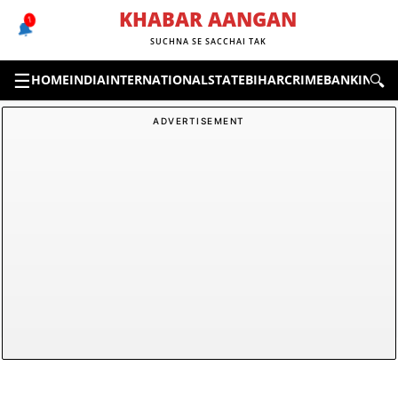
Skip
KHABAR AANGAN
1
🔔
to
SUCHNA SE SACCHAI TAK
content
☰
🔍
HOME
INDIA
INTERNATIONAL
STATE
BIHAR
CRIME
BANKING &
ADVERTISEMENT