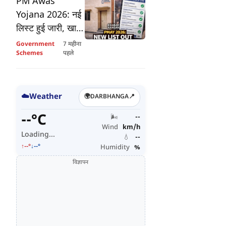
PM Awas
Yojana 2026: नई
लिस्ट हुई जारी, खाते
में आने लगे ₹2.5
Government
7 महीना
लाख, ऐसे चेक करें
Schemes
पहले
अपना नाम
☁️
Weather
🌍
DARBHANGA
📍
--°C
🌬️
--
Wind
km/h
Loading...
💧
--
↑--°
↓--°
Humidity
%
विज्ञापन