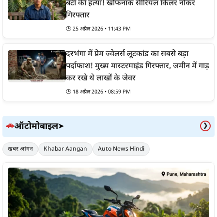
बेटी की हत्या! खौफनाक सीरियल किलर नौकर
गिरफ्तार
🕒
25 अप्रैल 2026 • 11:43 PM
दरभंगा में प्रेम ज्वेलर्स लूटकांड का सबसे बड़ा
पर्दाफाश! मुख्य मास्टरमाइंड गिरफ्तार, जमीन में गाड़
कर रखे थे लाखों के जेवर
🕒
18 अप्रैल 2026 • 08:59 PM
ऑटोमोबाइल
🚗
➤
❯
खबर आंगन
Khabar Aangan
Auto News Hindi