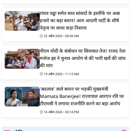
राघव चड्ढा समेत सात सांसदों के इस्तीफे पर अन्ना
हजारे का बड़ा बयान! आम आदमी पार्टी के शीर्ष
नेतृत्व पर साधा कड़ा निशाना
🕒
25 अप्रैल 2026 • 09:58 AM
पीएम मोदी के संबोधन पर सियासत तेज! राजद नेता
मनोज झा ने चुनाव आयोग से की भारी खर्चे की जांच
की मांग
🕒
19 अप्रैल 2026 • 11:13 AM
‘बदलाव’ वाले बयान पर भड़कीं मुख्यमंत्री
Mamata Banerjee! राज्यपाल आरएन रवि पर
टीएमसी ने लगाया राजनीति करने का बड़ा आरोप
🕒
16 अप्रैल 2026 • 03:14 PM