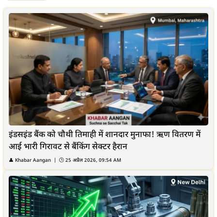
इंडसइंड बैंक को चौथी तिमाही में शानदार मुनाफा! ऋण वितरण में
आई भारी गिरावट से बैंकिंग सेक्टर हैरान
👤
Khabar Aangan
| 🕒
25 अप्रैल 2026, 09:54 AM