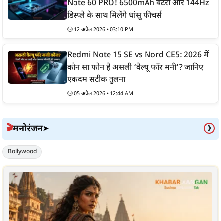
Note 60 PRO! 6500mAh बैटरी और 144Hz
डिस्प्ले के साथ मिलेंगे धांसू फीचर्स
🕒
12 अप्रैल 2026 • 03:10 PM
Redmi Note 15 SE vs Nord CE5: 2026 में
कौन सा फोन है असली ‘वैल्यू फॉर मनी’? जानिए
एकदम सटीक तुलना
🕒
05 अप्रैल 2026 • 12:44 AM
मनोरंजन
🎬
➤
❯
Bollywood