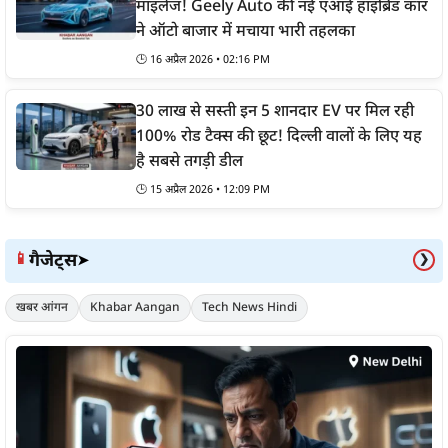
माइलेज! Geely Auto की नई एआई हाइब्रिड कार
ने ऑटो बाजार में मचाया भारी तहलका
🕒
16 अप्रैल 2026 • 02:16 PM
30 लाख से सस्ती इन 5 शानदार EV पर मिल रही
100% रोड टैक्स की छूट! दिल्ली वालों के लिए यह
है सबसे तगड़ी डील
🕒
15 अप्रैल 2026 • 12:09 PM
गैजेट्स
📱
➤
❯
खबर आंगन
Khabar Aangan
Tech News Hindi