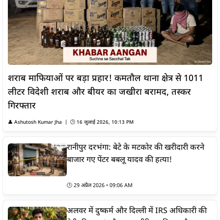
शराब माफियाओं पर बड़ा प्रहार! कमतौल थाना क्षेत्र से 1011
लीटर विदेशी शराब और बीयर का जखीरा बरामद, तस्कर
गिरफ्तार
👤
Ashutosh Kumar Jha
| 🕒
16 जुलाई 2026, 10:13 PM
रानीपुर दरभंगा: बेटे के मटकोर की खरीदारी करने
बाजार गए पेंटर बबलू यादव की हत्या!
🕒
29 अप्रैल 2026 • 09:06 AM
अलवर में दुष्कर्म और दिल्ली में IRS अधिकारी की