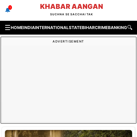
Skip
KHABAR AANGAN
1
🔔
to
SUCHNA SE SACCHAI TAK
content
☰
🔍
HOME
INDIA
INTERNATIONAL
STATE
BIHAR
CRIME
BANKING & F
ADVERTISEMENT