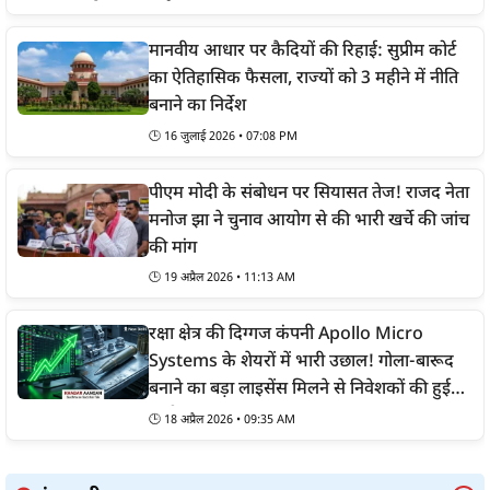
मानवीय आधार पर कैदियों की रिहाई: सुप्रीम कोर्ट
का ऐतिहासिक फैसला, राज्यों को 3 महीने में नीति
बनाने का निर्देश
🕒
16 जुलाई 2026 • 07:08 PM
पीएम मोदी के संबोधन पर सियासत तेज! राजद नेता
मनोज झा ने चुनाव आयोग से की भारी खर्चे की जांच
की मांग
🕒
19 अप्रैल 2026 • 11:13 AM
रक्षा क्षेत्र की दिग्गज कंपनी Apollo Micro
Systems के शेयरों में भारी उछाल! गोला-बारूद
बनाने का बड़ा लाइसेंस मिलने से निवेशकों की हुई
चांदी
🕒
18 अप्रैल 2026 • 09:35 AM