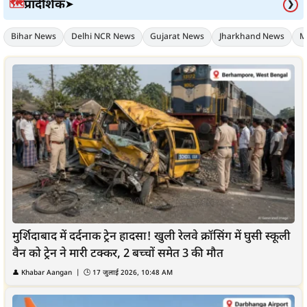
प्रादेशिक
🗺️
➤
❯
Bihar News
Delhi NCR News
Gujarat News
Jharkhand News
M
मुर्शिदाबाद में दर्दनाक ट्रेन हादसा! खुली रेलवे क्रॉसिंग में घुसी स्कूली
वैन को ट्रेन ने मारी टक्कर, 2 बच्चों समेत 3 की मौत
👤
Khabar Aangan
| 🕒
17 जुलाई 2026, 10:48 AM