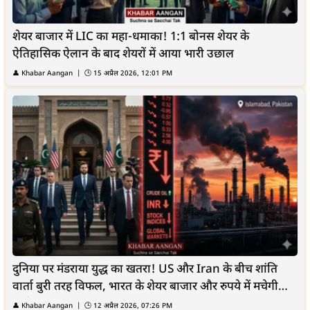
शेयर बाजार में LIC का महा-धमाका! 1:1 बोनस शेयर के
ऐतिहासिक ऐलान के बाद शेयरों में आया भारी उछाल
👤
Khabar Aangan
| 🕒
15 अप्रैल 2026, 12:01 PM
दुनिया पर मंडराया युद्ध का खतरा! US और Iran के बीच शांति
वार्ता बुरी तरह विफल, भारत के शेयर बाजार और रुपये में मचेगी
भारी...
👤
Khabar Aangan
| 🕒
12 अप्रैल 2026, 07:26 PM