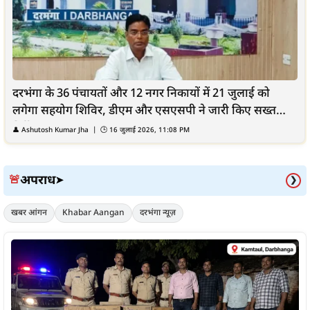
दरभंगा के 36 पंचायतों और 12 नगर निकायों में 21 जुलाई को
लगेगा सहयोग शिविर, डीएम और एसएसपी ने जारी किए सख्त
निर्देश
👤
Ashutosh Kumar Jha
| 🕒
16 जुलाई 2026, 11:08 PM
अपराध
🚨
➤
❯
खबर आंगन
Khabar Aangan
दरभंगा न्यूज़