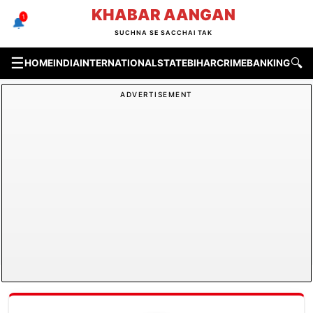
Skip
KHABAR AANGAN
1
🔔
to
SUCHNA SE SACCHAI TAK
content
☰
🔍
HOME
INDIA
INTERNATIONAL
STATE
BIHAR
CRIME
BANKING & F
ADVERTISEMENT