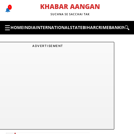
Skip
KHABAR AANGAN
1
🔔
to
SUCHNA SE SACCHAI TAK
content
☰
🔍
HOME
INDIA
INTERNATIONAL
STATE
BIHAR
CRIME
BANKING &
ADVERTISEMENT