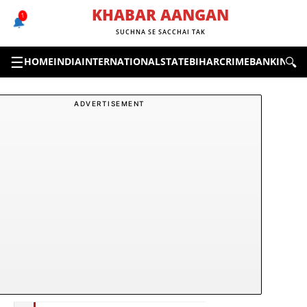
Skip
KHABAR AANGAN
1
🔔
to
SUCHNA SE SACCHAI TAK
content
☰
🔍
HOME
INDIA
INTERNATIONAL
STATE
BIHAR
CRIME
BANKING &
ADVERTISEMENT