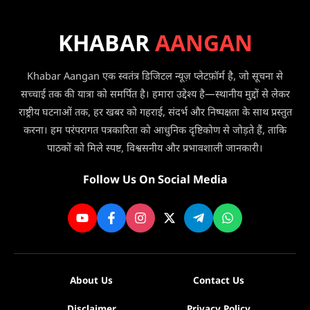
टक्कर,
में
2
की
बच्चों
KHABAR
AANGAN
भारी
समेत
कटौती,
3
अब
की
Khabar Aangan एक स्वतंत्र डिजिटल न्यूज़ प्लेटफ़ॉर्म है, जो सूचना से
सप्ताह
मौत
सच्चाई तक की यात्रा को समर्पित है। हमारा उद्देश्य है—स्थानीय मुद्दों से लेकर
में
सिर्फ
राष्ट्रीय घटनाओं तक, हर खबर को गहराई, संदर्भ और निष्पक्षता के साथ प्रस्तुत
3
करना। हम परंपरागत पत्रकारिता को आधुनिक दृष्टिकोण से जोड़ते हैं, ताकि
दिन
पाठकों को मिले स्पष्ट, विश्वसनीय और प्रभावशाली जानकारी।
मिलेगी
सेवा
Follow Us On Social Media
About Us
Contact Us
Disclaimer
Privacy Policy