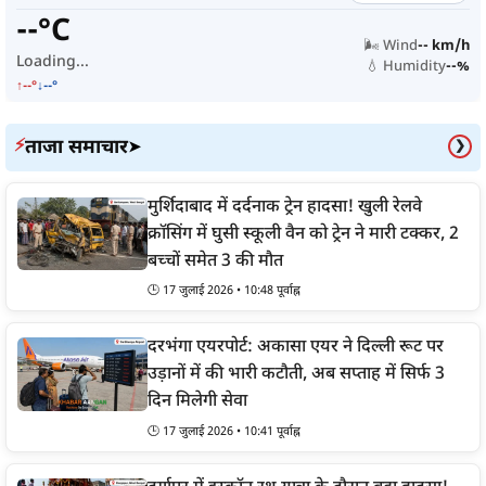
--°C
🌬️ Wind
-- km/h
Loading...
💧 Humidity
--%
↑--°
↓--°
ताजा समाचार
⚡
➤
❯
मुर्शिदाबाद में दर्दनाक ट्रेन हादसा! खुली रेलवे
क्रॉसिंग में घुसी स्कूली वैन को ट्रेन ने मारी टक्कर, 2
बच्चों समेत 3 की मौत
🕒 17 जुलाई 2026 • 10:48 पूर्वाह्न
दरभंगा एयरपोर्ट: अकासा एयर ने दिल्ली रूट पर
उड़ानों में की भारी कटौती, अब सप्ताह में सिर्फ 3
दिन मिलेगी सेवा
🕒 17 जुलाई 2026 • 10:41 पूर्वाह्न