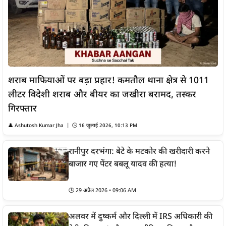
शराब माफियाओं पर बड़ा प्रहार! कमतौल थाना क्षेत्र से 1011
लीटर विदेशी शराब और बीयर का जखीरा बरामद, तस्कर
गिरफ्तार
👤
Ashutosh Kumar Jha
| 🕒
16 जुलाई 2026, 10:13 PM
रानीपुर दरभंगा: बेटे के मटकोर की खरीदारी करने
बाजार गए पेंटर बबलू यादव की हत्या!
🕒
29 अप्रैल 2026 • 09:06 AM
अलवर में दुष्कर्म और दिल्ली में IRS अधिकारी की