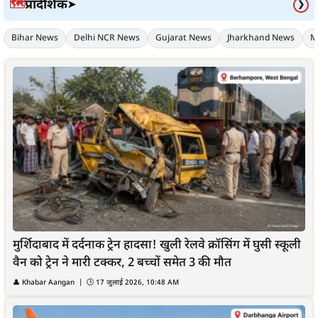
प्रादेशिक
🗺️
➤
❯
Bihar News
Delhi NCR News
Gujarat News
Jharkhand News
M
मुर्शिदाबाद में दर्दनाक ट्रेन हादसा! खुली रेलवे क्रॉसिंग में घुसी स्कूली
वैन को ट्रेन ने मारी टक्कर, 2 बच्चों समेत 3 की मौत
👤
Khabar Aangan
| 🕒
17 जुलाई 2026, 10:48 AM