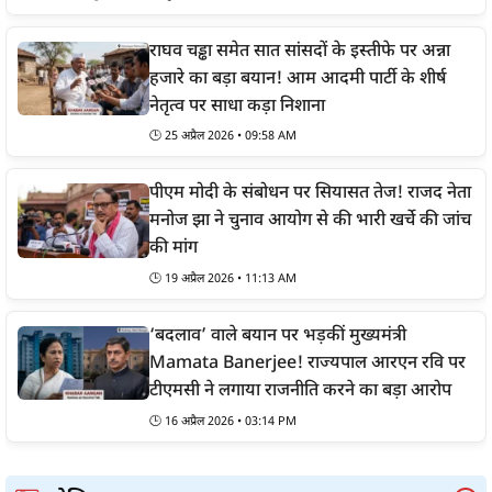
राघव चड्ढा समेत सात सांसदों के इस्तीफे पर अन्ना
हजारे का बड़ा बयान! आम आदमी पार्टी के शीर्ष
नेतृत्व पर साधा कड़ा निशाना
🕒
25 अप्रैल 2026 • 09:58 AM
पीएम मोदी के संबोधन पर सियासत तेज! राजद नेता
मनोज झा ने चुनाव आयोग से की भारी खर्चे की जांच
की मांग
🕒
19 अप्रैल 2026 • 11:13 AM
‘बदलाव’ वाले बयान पर भड़कीं मुख्यमंत्री
Mamata Banerjee! राज्यपाल आरएन रवि पर
टीएमसी ने लगाया राजनीति करने का बड़ा आरोप
🕒
16 अप्रैल 2026 • 03:14 PM