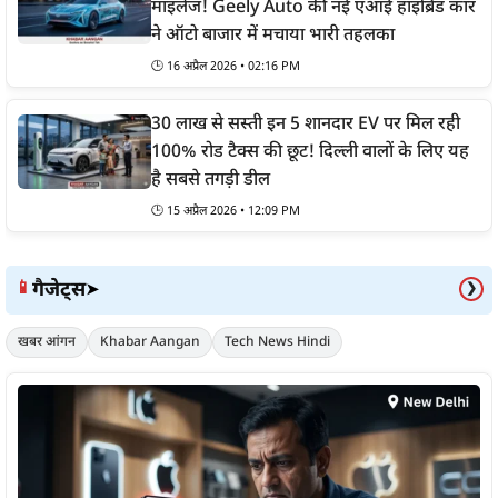
माइलेज! Geely Auto की नई एआई हाइब्रिड कार
ने ऑटो बाजार में मचाया भारी तहलका
🕒
16 अप्रैल 2026 • 02:16 PM
30 लाख से सस्ती इन 5 शानदार EV पर मिल रही
100% रोड टैक्स की छूट! दिल्ली वालों के लिए यह
है सबसे तगड़ी डील
🕒
15 अप्रैल 2026 • 12:09 PM
गैजेट्स
📱
➤
❯
खबर आंगन
Khabar Aangan
Tech News Hindi