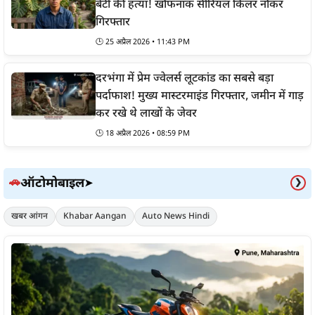
बेटी की हत्या! खौफनाक सीरियल किलर नौकर
गिरफ्तार
🕒
25 अप्रैल 2026 • 11:43 PM
दरभंगा में प्रेम ज्वेलर्स लूटकांड का सबसे बड़ा
पर्दाफाश! मुख्य मास्टरमाइंड गिरफ्तार, जमीन में गाड़
कर रखे थे लाखों के जेवर
🕒
18 अप्रैल 2026 • 08:59 PM
ऑटोमोबाइल
🚗
➤
❯
खबर आंगन
Khabar Aangan
Auto News Hindi