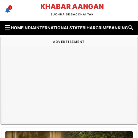
Skip
KHABAR AANGAN
1
🔔
to
SUCHNA SE SACCHAI TAK
content
☰
🔍
HOME
INDIA
INTERNATIONAL
STATE
BIHAR
CRIME
BANKING & F
ADVERTISEMENT