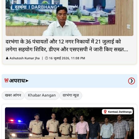
दरभंगा के 36 पंचायतों और 12 नगर निकायों में 21 जुलाई को
लगेगा सहयोग शिविर, डीएम और एसएसपी ने जारी किए सख्त
निर्देश
👤
Ashutosh Kumar Jha
| 🕒
16 जुलाई 2026, 11:08 PM
अपराध
🚨
➤
❯
खबर आंगन
Khabar Aangan
दरभंगा न्यूज़