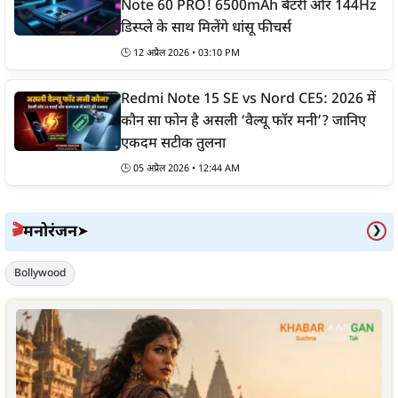
Note 60 PRO! 6500mAh बैटरी और 144Hz
डिस्प्ले के साथ मिलेंगे धांसू फीचर्स
🕒
12 अप्रैल 2026 • 03:10 PM
Redmi Note 15 SE vs Nord CE5: 2026 में
कौन सा फोन है असली ‘वैल्यू फॉर मनी’? जानिए
एकदम सटीक तुलना
🕒
05 अप्रैल 2026 • 12:44 AM
मनोरंजन
🎬
➤
❯
Bollywood