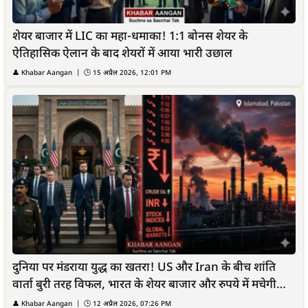
शेयर बाजार में LIC का महा-धमाका! 1:1 बोनस शेयर के
ऐतिहासिक ऐलान के बाद शेयरों में आया भारी उछाल
👤
Khabar Aangan
| 🕒
15 अप्रैल 2026, 12:01 PM
दुनिया पर मंडराया युद्ध का खतरा! US और Iran के बीच शांति
वार्ता बुरी तरह विफल, भारत के शेयर बाजार और रुपये में मचेगी
भारी...
👤
Khabar Aangan
| 🕒
12 अप्रैल 2026, 07:26 PM