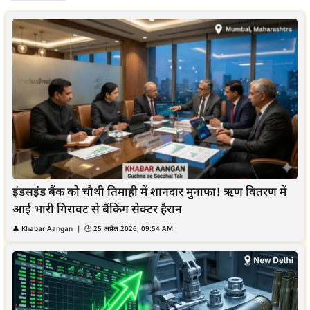
इंडसइंड बैंक को चौथी तिमाही में शानदार मुनाफा! ऋण वितरण में
आई भारी गिरावट से बैंकिंग सेक्टर हैरान
👤
Khabar Aangan
| 🕒
25 अप्रैल 2026, 09:54 AM