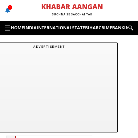
Skip
KHABAR AANGAN
1
🔔
to
SUCHNA SE SACCHAI TAK
content
☰
🔍
HOME
INDIA
INTERNATIONAL
STATE
BIHAR
CRIME
BANKING &
ADVERTISEMENT