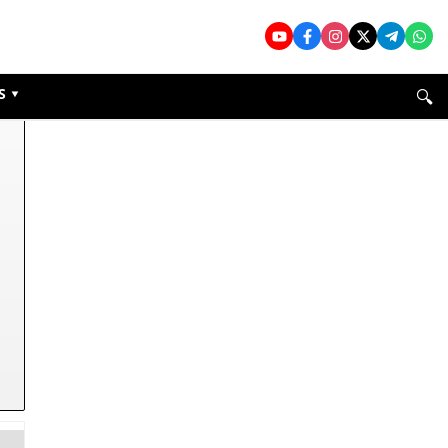
🔍
S ▾