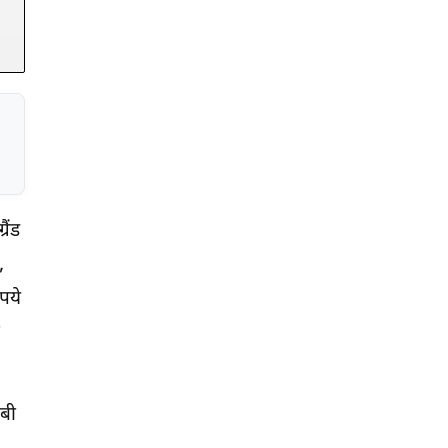
ैंड
,
पये
ीबी