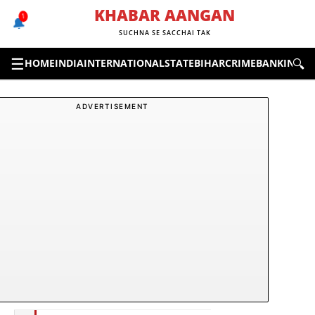
Skip
KHABAR AANGAN
1
🔔
to
SUCHNA SE SACCHAI TAK
content
☰
🔍
HOME
INDIA
INTERNATIONAL
STATE
BIHAR
CRIME
BANKING &
ADVERTISEMENT