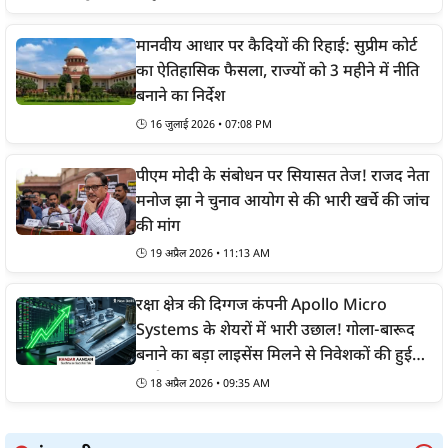
मानवीय आधार पर कैदियों की रिहाई: सुप्रीम कोर्ट
का ऐतिहासिक फैसला, राज्यों को 3 महीने में नीति
बनाने का निर्देश
🕒 16 जुलाई 2026 • 07:08 PM
पीएम मोदी के संबोधन पर सियासत तेज! राजद नेता
मनोज झा ने चुनाव आयोग से की भारी खर्चे की जांच
की मांग
🕒 19 अप्रैल 2026 • 11:13 AM
रक्षा क्षेत्र की दिग्गज कंपनी Apollo Micro
Systems के शेयरों में भारी उछाल! गोला-बारूद
बनाने का बड़ा लाइसेंस मिलने से निवेशकों की हुई
चांदी
🕒 18 अप्रैल 2026 • 09:35 AM