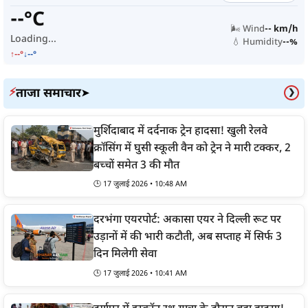
--°C
🌬️ Wind
-- km/h
Loading...
💧 Humidity
--%
↑--°
↓--°
ताजा समाचार
⚡
➤
❯
मुर्शिदाबाद में दर्दनाक ट्रेन हादसा! खुली रेलवे
क्रॉसिंग में घुसी स्कूली वैन को ट्रेन ने मारी टक्कर, 2
बच्चों समेत 3 की मौत
🕒 17 जुलाई 2026 • 10:48 AM
दरभंगा एयरपोर्ट: अकासा एयर ने दिल्ली रूट पर
उड़ानों में की भारी कटौती, अब सप्ताह में सिर्फ 3
दिन मिलेगी सेवा
🕒 17 जुलाई 2026 • 10:41 AM