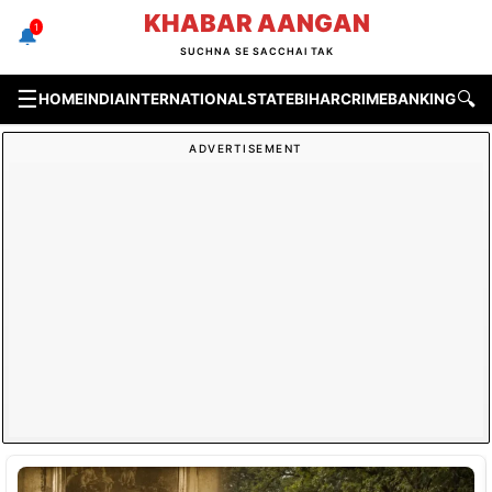
Skip
KHABAR AANGAN
1
🔔
to
SUCHNA SE SACCHAI TAK
content
☰
🔍
HOME
INDIA
INTERNATIONAL
STATE
BIHAR
CRIME
BANKING & F
ADVERTISEMENT