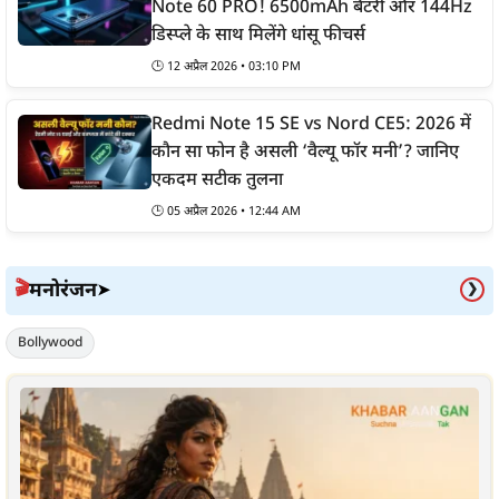
Note 60 PRO! 6500mAh बैटरी और 144Hz
डिस्प्ले के साथ मिलेंगे धांसू फीचर्स
🕒 12 अप्रैल 2026 • 03:10 PM
Redmi Note 15 SE vs Nord CE5: 2026 में
कौन सा फोन है असली ‘वैल्यू फॉर मनी’? जानिए
एकदम सटीक तुलना
🕒 05 अप्रैल 2026 • 12:44 AM
मनोरंजन
🎬
➤
❯
Bollywood