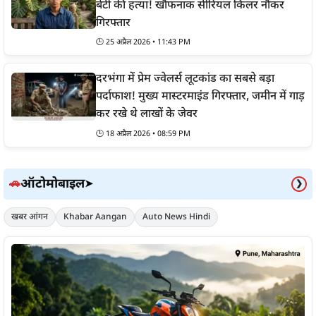
बेटी की हत्या! खौफनाक सीरियल किलर नौकर
गिरफ्तार
🕒 25 अप्रैल 2026 • 11:43 PM
दरभंगा में प्रेम ज्वेलर्स लूटकांड का सबसे बड़ा
पर्दाफाश! मुख्य मास्टरमाइंड गिरफ्तार, जमीन में गाड़
कर रखे थे लाखों के जेवर
🕒 18 अप्रैल 2026 • 08:59 PM
ऑटोमोबाइल
🚗
➤
❯
खबर आंगन
Khabar Aangan
Auto News Hindi