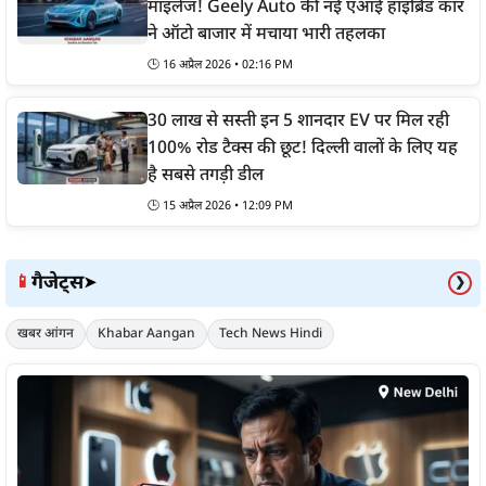
माइलेज! Geely Auto की नई एआई हाइब्रिड कार
ने ऑटो बाजार में मचाया भारी तहलका
🕒 16 अप्रैल 2026 • 02:16 PM
30 लाख से सस्ती इन 5 शानदार EV पर मिल रही
100% रोड टैक्स की छूट! दिल्ली वालों के लिए यह
है सबसे तगड़ी डील
🕒 15 अप्रैल 2026 • 12:09 PM
गैजेट्स
📱
➤
❯
खबर आंगन
Khabar Aangan
Tech News Hindi