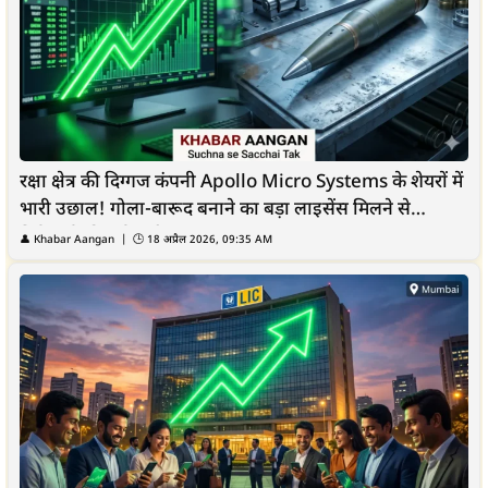
रक्षा क्षेत्र की दिग्गज कंपनी Apollo Micro Systems के शेयरों में
भारी उछाल! गोला-बारूद बनाने का बड़ा लाइसेंस मिलने से
निवेशकों की हुई चांदी
👤
Khabar Aangan
| 🕒
18 अप्रैल 2026, 09:35 AM