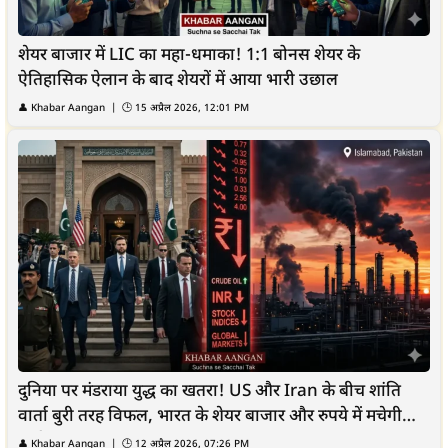
शेयर बाजार में LIC का महा-धमाका! 1:1 बोनस शेयर के
ऐतिहासिक ऐलान के बाद शेयरों में आया भारी उछाल
👤
Khabar Aangan
| 🕒
15 अप्रैल 2026, 12:01 PM
दुनिया पर मंडराया युद्ध का खतरा! US और Iran के बीच शांति
वार्ता बुरी तरह विफल, भारत के शेयर बाजार और रुपये में मचेगी
भारी...
👤
Khabar Aangan
| 🕒
12 अप्रैल 2026, 07:26 PM