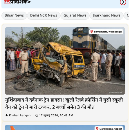
प्रादेशिक
🗺️
➤
❯
Bihar News
Delhi NCR News
Gujarat News
Jharkhand News
M
मुर्शिदाबाद में दर्दनाक ट्रेन हादसा! खुली रेलवे क्रॉसिंग में घुसी स्कूली
वैन को ट्रेन ने मारी टक्कर, 2 बच्चों समेत 3 की मौत
👤
Khabar Aangan
| 🕒
17 जुलाई 2026, 10:48 AM