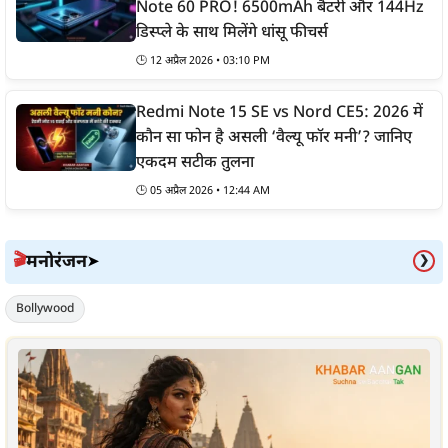
Note 60 PRO! 6500mAh बैटरी और 144Hz
डिस्प्ले के साथ मिलेंगे धांसू फीचर्स
🕒
12 अप्रैल 2026 • 03:10 PM
Redmi Note 15 SE vs Nord CE5: 2026 में
कौन सा फोन है असली ‘वैल्यू फॉर मनी’? जानिए
एकदम सटीक तुलना
🕒
05 अप्रैल 2026 • 12:44 AM
मनोरंजन
🎬
➤
❯
Bollywood