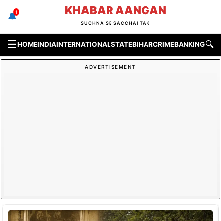
Skip
KHABAR AANGAN
1
🔔
to
SUCHNA SE SACCHAI TAK
content
☰
🔍
HOME
INDIA
INTERNATIONAL
STATE
BIHAR
CRIME
BANKING & F
ADVERTISEMENT