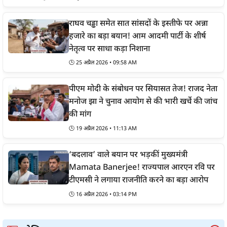
राघव चड्ढा समेत सात सांसदों के इस्तीफे पर अन्ना
हजारे का बड़ा बयान! आम आदमी पार्टी के शीर्ष
नेतृत्व पर साधा कड़ा निशाना
🕒
25 अप्रैल 2026 • 09:58 AM
पीएम मोदी के संबोधन पर सियासत तेज! राजद नेता
मनोज झा ने चुनाव आयोग से की भारी खर्चे की जांच
की मांग
🕒
19 अप्रैल 2026 • 11:13 AM
‘बदलाव’ वाले बयान पर भड़कीं मुख्यमंत्री
Mamata Banerjee! राज्यपाल आरएन रवि पर
टीएमसी ने लगाया राजनीति करने का बड़ा आरोप
🕒
16 अप्रैल 2026 • 03:14 PM