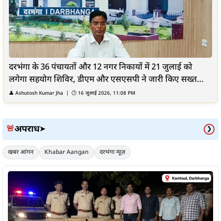
दरभंगा के 36 पंचायतों और 12 नगर निकायों में 21 जुलाई को
लगेगा सहयोग शिविर, डीएम और एसएसपी ने जारी किए सख्त
निर्देश
👤
Ashutosh Kumar Jha
| 🕒
16 जुलाई 2026, 11:08 PM
अपराध
🚨
➤
❯
खबर आंगन
Khabar Aangan
दरभंगा न्यूज़