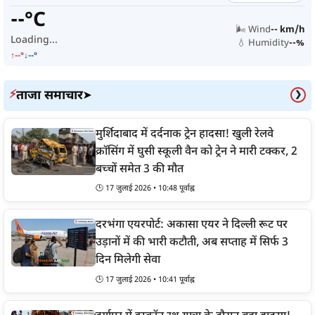
--°C
🌬️ Wind
-- km/h
Loading...
💧 Humidity
--%
↑--°
↓--°
ताजा समाचार
⚡
➤
❯
मुर्शिदाबाद में दर्दनाक ट्रेन हादसा! खुली रेलवे
क्रॉसिंग में घुसी स्कूली वैन को ट्रेन ने मारी टक्कर, 2
बच्चों समेत 3 की मौत
🕒 17 जुलाई 2026 • 10:48 पूर्वाह्न
दरभंगा एयरपोर्ट: अकासा एयर ने दिल्ली रूट पर
उड़ानों में की भारी कटौती, अब सप्ताह में सिर्फ 3
दिन मिलेगी सेवा
🕒 17 जुलाई 2026 • 10:41 पूर्वाह्न