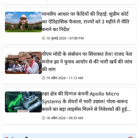
मानवीय आधार पर कैदियों की रिहाई: सुप्रीम कोर्ट
का ऐतिहासिक फैसला, राज्यों को 3 महीने में नीति
बनाने का निर्देश
🕒
16 जुलाई 2026 • 07:08 PM
पीएम मोदी के संबोधन पर सियासत तेज! राजद नेता
मनोज झा ने चुनाव आयोग से की भारी खर्चे की जांच
की मांग
🕒
19 अप्रैल 2026 • 11:13 AM
रक्षा क्षेत्र की दिग्गज कंपनी Apollo Micro
Systems के शेयरों में भारी उछाल! गोला-बारूद
बनाने का बड़ा लाइसेंस मिलने से निवेशकों की हुई
चांदी
🕒
18 अप्रैल 2026 • 09:35 AM