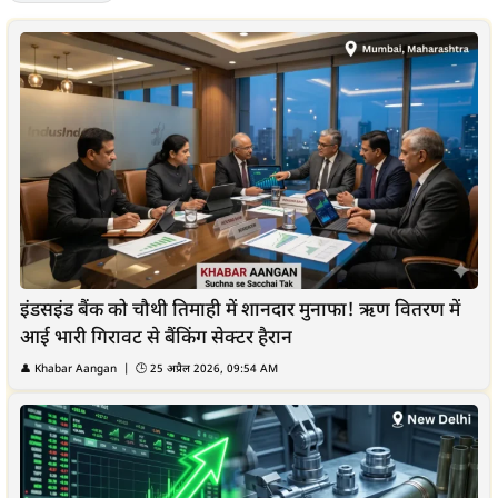
इंडसइंड बैंक को चौथी तिमाही में शानदार मुनाफा! ऋण वितरण में
आई भारी गिरावट से बैंकिंग सेक्टर हैरान
👤
Khabar Aangan
| 🕒
25 अप्रैल 2026, 09:54 AM