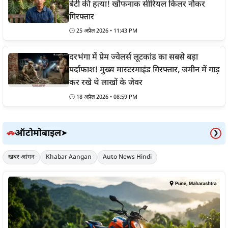
बेटी की हत्या! खौफनाक सीरियल किलर नौकर
गिरफ्तार
🕒
25 अप्रैल 2026 • 11:43 PM
दरभंगा में प्रेम ज्वेलर्स लूटकांड का सबसे बड़ा
पर्दाफाश! मुख्य मास्टरमाइंड गिरफ्तार, जमीन में गाड़
कर रखे थे लाखों के जेवर
🕒
18 अप्रैल 2026 • 08:59 PM
ऑटोमोबाइल
🚗
➤
❯
खबर आंगन
Khabar Aangan
Auto News Hindi