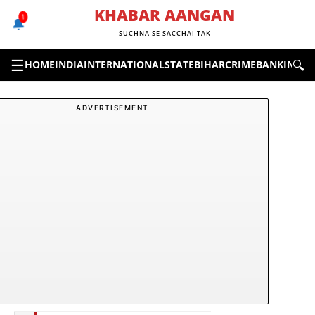
Skip
KHABAR AANGAN
1
🔔
to
SUCHNA SE SACCHAI TAK
content
☰
🔍
HOME
INDIA
INTERNATIONAL
STATE
BIHAR
CRIME
BANKING &
ADVERTISEMENT