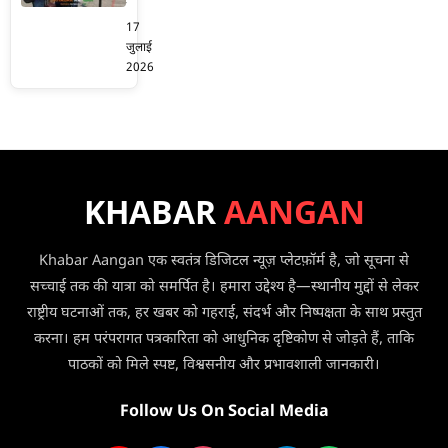
अकासा
स्कूली
एयर
17
वैन
ने
जुलाई
को
दिल्ली
2026
ट्रेन
रूट
ने
पर
मारी
उड़ानों
टक्कर,
में
2
की
बच्चों
भारी
KHABAR
AANGAN
समेत
कटौती,
3
अब
की
Khabar Aangan एक स्वतंत्र डिजिटल न्यूज़ प्लेटफ़ॉर्म है, जो सूचना से
सप्ताह
मौत
में
सच्चाई तक की यात्रा को समर्पित है। हमारा उद्देश्य है—स्थानीय मुद्दों से लेकर
सिर्फ
राष्ट्रीय घटनाओं तक, हर खबर को गहराई, संदर्भ और निष्पक्षता के साथ प्रस्तुत
3
करना। हम परंपरागत पत्रकारिता को आधुनिक दृष्टिकोण से जोड़ते हैं, ताकि
दिन
पाठकों को मिले स्पष्ट, विश्वसनीय और प्रभावशाली जानकारी।
मिलेगी
सेवा
Follow Us On Social Media