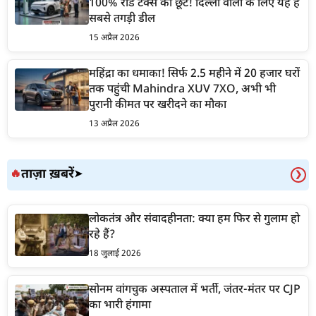
100% रोड टैक्स की छूट! दिल्ली वालों के लिए यह है
सबसे तगड़ी डील
15 अप्रैल 2026
महिंद्रा का धमाका! सिर्फ 2.5 महीने में 20 हजार घरों
तक पहुंची Mahindra XUV 7XO, अभी भी
पुरानी कीमत पर खरीदने का मौका
13 अप्रैल 2026
ताज़ा ख़बरें
🔥
➤
❯
लोकतंत्र और संवादहीनता: क्या हम फिर से गुलाम हो
रहे हैं?
18 जुलाई 2026
सोनम वांगचुक अस्पताल में भर्ती, जंतर-मंतर पर CJP
का भारी हंगामा