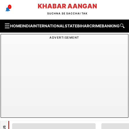
Skip
KHABAR AANGAN
1
🔔
to
SUCHNA SE SACCHAI TAK
content
☰
🔍
HOME
INDIA
INTERNATIONAL
STATE
BIHAR
CRIME
BANKING & F
ADVERTISEMENT