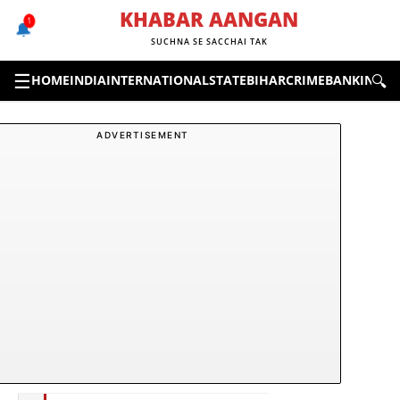
Skip
KHABAR AANGAN
1
🔔
to
SUCHNA SE SACCHAI TAK
content
☰
🔍
HOME
INDIA
INTERNATIONAL
STATE
BIHAR
CRIME
BANKING &
ADVERTISEMENT