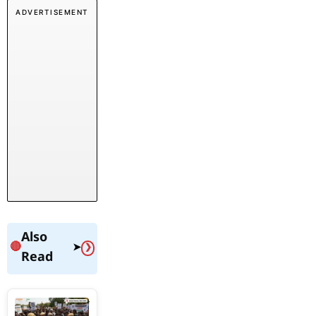
ADVERTISEMENT
Also
🔴
➤
❯
Read
सोनम