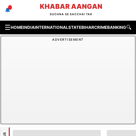
Skip
KHABAR AANGAN
🔔
1
to
SUCHNA SE SACCHAI TAK
content
☰
🔍
HOME
INDIA
INTERNATIONAL
STATE
BIHAR
CRIME
BANKING & F
ADVERTISEMENT