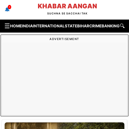
Skip
KHABAR AANGAN
1
🔔
to
SUCHNA SE SACCHAI TAK
content
☰
🔍
HOME
INDIA
INTERNATIONAL
STATE
BIHAR
CRIME
BANKING & F
ADVERTISEMENT