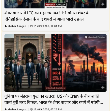
शेयर बाजार में LIC का महा-धमाका! 1:1 बोनस शेयर के
ऐतिहासिक ऐलान के बाद शेयरों में आया भारी उछाल
👤
Khabar Aangan
| 🕒
15 अप्रैल 2026, 12:01 PM
दुनिया पर मंडराया युद्ध का खतरा! US और Iran के बीच शांति
वार्ता बुरी तरह विफल, भारत के शेयर बाजार और रुपये में मचेगी
भारी...
👤
Khabar Aangan
| 🕒
12 अप्रैल 2026, 07:26 PM