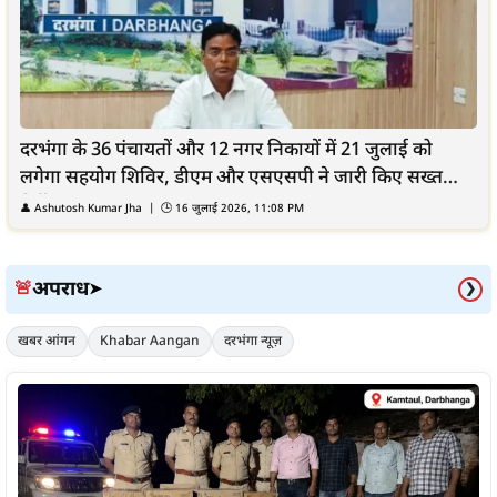
दरभंगा के 36 पंचायतों और 12 नगर निकायों में 21 जुलाई को
लगेगा सहयोग शिविर, डीएम और एसएसपी ने जारी किए सख्त
निर्देश
👤
Ashutosh Kumar Jha
| 🕒
16 जुलाई 2026, 11:08 PM
अपराध
🚨
➤
❯
खबर आंगन
Khabar Aangan
दरभंगा न्यूज़