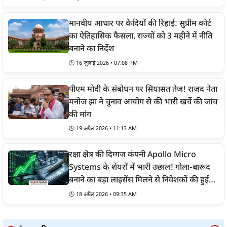
मानवीय आधार पर कैदियों की रिहाई: सुप्रीम कोर्ट
का ऐतिहासिक फैसला, राज्यों को 3 महीने में नीति
बनाने का निर्देश
🕒
16 जुलाई 2026 • 07:08 PM
पीएम मोदी के संबोधन पर सियासत तेज! राजद नेता
मनोज झा ने चुनाव आयोग से की भारी खर्चे की जांच
की मांग
🕒
19 अप्रैल 2026 • 11:13 AM
रक्षा क्षेत्र की दिग्गज कंपनी Apollo Micro
Systems के शेयरों में भारी उछाल! गोला-बारूद
बनाने का बड़ा लाइसेंस मिलने से निवेशकों की हुई
चांदी
🕒
18 अप्रैल 2026 • 09:35 AM