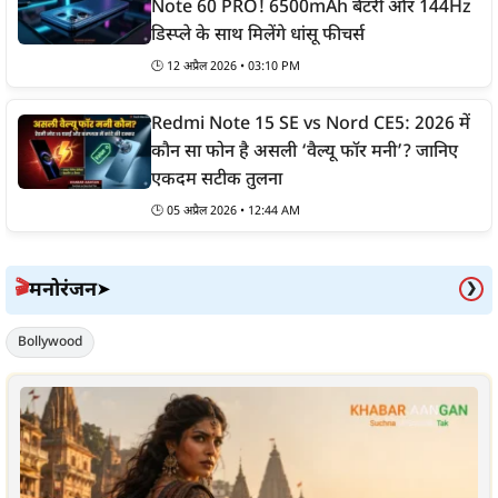
Note 60 PRO! 6500mAh बैटरी और 144Hz
डिस्प्ले के साथ मिलेंगे धांसू फीचर्स
🕒
12 अप्रैल 2026 • 03:10 PM
Redmi Note 15 SE vs Nord CE5: 2026 में
कौन सा फोन है असली ‘वैल्यू फॉर मनी’? जानिए
एकदम सटीक तुलना
🕒
05 अप्रैल 2026 • 12:44 AM
मनोरंजन
🎬
➤
❯
Bollywood