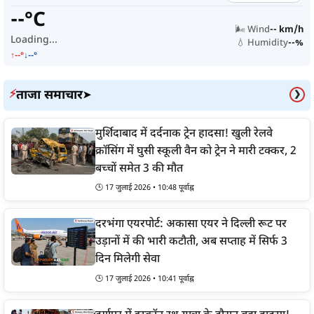
--°C
🌬️ Wind
-- km/h
Loading...
💧 Humidity
--%
↑--°
↓--°
ताजा समाचार
⚡
➤
❯
मुर्शिदाबाद में दर्दनाक ट्रेन हादसा! खुली रेलवे
क्रॉसिंग में घुसी स्कूली वैन को ट्रेन ने मारी टक्कर, 2
बच्चों समेत 3 की मौत
🕒 17 जुलाई 2026 • 10:48 पूर्वाह्न
दरभंगा एयरपोर्ट: अकासा एयर ने दिल्ली रूट पर
उड़ानों में की भारी कटौती, अब सप्ताह में सिर्फ 3
दिन मिलेगी सेवा
🕒 17 जुलाई 2026 • 10:41 पूर्वाह्न