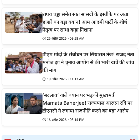
राघव चड्ढा समेत सात सांसदों के इस्तीफे पर अन्ना
हजारे का बड़ा बयान! आम आदमी पार्टी के शीर्ष
नेतृत्व पर साधा कड़ा निशाना
🕒
25 अप्रैल 2026 • 09:58 AM
पीएम मोदी के संबोधन पर सियासत तेज! राजद नेता
मनोज झा ने चुनाव आयोग से की भारी खर्चे की जांच
की मांग
🕒
19 अप्रैल 2026 • 11:13 AM
‘बदलाव’ वाले बयान पर भड़कीं मुख्यमंत्री
Mamata Banerjee! राज्यपाल आरएन रवि पर
टीएमसी ने लगाया राजनीति करने का बड़ा आरोप
🕒
16 अप्रैल 2026 • 03:14 PM