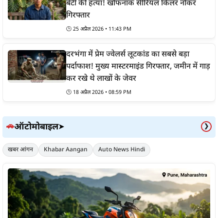
बेटी की हत्या! खौफनाक सीरियल किलर नौकर
गिरफ्तार
🕒
25 अप्रैल 2026 • 11:43 PM
दरभंगा में प्रेम ज्वेलर्स लूटकांड का सबसे बड़ा
पर्दाफाश! मुख्य मास्टरमाइंड गिरफ्तार, जमीन में गाड़
कर रखे थे लाखों के जेवर
🕒
18 अप्रैल 2026 • 08:59 PM
ऑटोमोबाइल
🚗
➤
❯
खबर आंगन
Khabar Aangan
Auto News Hindi