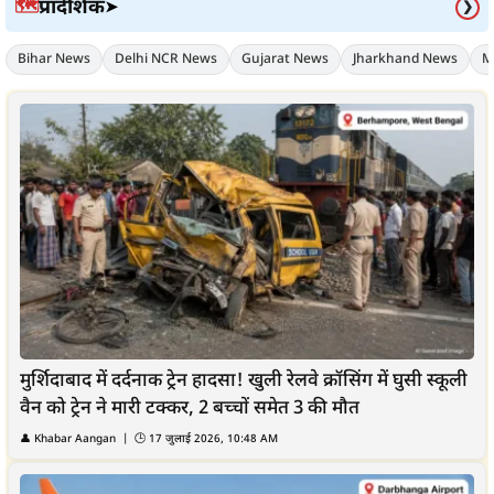
प्रादेशिक
🗺️
➤
❯
Bihar News
Delhi NCR News
Gujarat News
Jharkhand News
M
मुर्शिदाबाद में दर्दनाक ट्रेन हादसा! खुली रेलवे क्रॉसिंग में घुसी स्कूली
वैन को ट्रेन ने मारी टक्कर, 2 बच्चों समेत 3 की मौत
👤
Khabar Aangan
| 🕒
17 जुलाई 2026, 10:48 AM