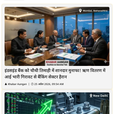
इंडसइंड बैंक को चौथी तिमाही में शानदार मुनाफा! ऋण वितरण में
आई भारी गिरावट से बैंकिंग सेक्टर हैरान
👤
Khabar Aangan
| 🕒
25 अप्रैल 2026, 09:54 AM