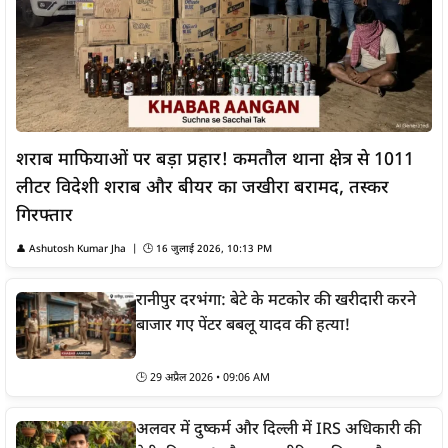
शराब माफियाओं पर बड़ा प्रहार! कमतौल थाना क्षेत्र से 1011
लीटर विदेशी शराब और बीयर का जखीरा बरामद, तस्कर
गिरफ्तार
👤
Ashutosh Kumar Jha
| 🕒
16 जुलाई 2026, 10:13 PM
रानीपुर दरभंगा: बेटे के मटकोर की खरीदारी करने
बाजार गए पेंटर बबलू यादव की हत्या!
🕒
29 अप्रैल 2026 • 09:06 AM
अलवर में दुष्कर्म और दिल्ली में IRS अधिकारी की