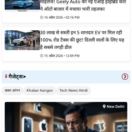
माइलेज! Geely Auto की नई एआई हाइब्रिड कार
ने ऑटो बाजार में मचाया भारी तहलका
🕒
16 अप्रैल 2026 • 02:16 PM
30 लाख से सस्ती इन 5 शानदार EV पर मिल रही
100% रोड टैक्स की छूट! दिल्ली वालों के लिए यह
है सबसे तगड़ी डील
🕒
15 अप्रैल 2026 • 12:09 PM
गैजेट्स
📱
➤
❯
खबर आंगन
Khabar Aangan
Tech News Hindi