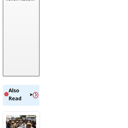
Also
🔴
➤
❯
Read
सोनम
वांगचुक