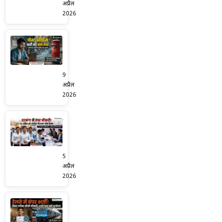
में
अप्रैल
शिक्षक
2026
चयन
प्रक्रिया
8वीं
शुरू!
और
प्रमाण
10वीं
पत्र
पास
9
सत्यापन
के
अप्रैल
और
लिए
2026
साक्षात्कार
पोस्ट
का
ऑफिस
युवाओं
अहम
में
के
दौर
निकली
लिए
जारी
सीधी
शानदार
5
भर्ती
मौका!
अप्रैल
📢
दरभंगा
2026
बिना
में
इंटरव्यू
लगने
रेलवे
सीधा
जा
बंपर
सिलेक्शन,
रहा