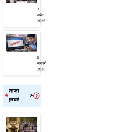
भर्ती
चुपके
है
2026:
से
3
विशाल
10वीं
भर
अप्रैल
रोजगार
पास
दें
2026
मेला,
के
फॉर्म
जानिए
लिए
वरना
Bihar
आवेदन
बिना
छूट
STET
की
परीक्षा
जाएगा...
Result:
पूरी
नौकरी
आज
प्रक्रिया
5
का
जारी
जनवरी
मौका,
होगा
2026
यहां
रिजल्ट,
से
देखें
भरें
Direct
ताज़ा
Apprentice
Link
🔥
➤
❯
का
ख़बरें
और
फॉर्म!
कट-
ऑफ
लोकतंत्र
और