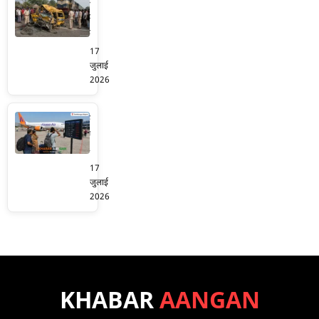
मुर्शिदाबाद
दिया
में
तगड़ा
दर्दनाक
तोहफा
ट्रेन
17
हादसा!
जुलाई
खुली
2026
रेलवे
क्रॉसिंग
दरभंगा
में
एयरपोर्ट:
घुसी
अकासा
स्कूली
एयर
17
वैन
ने
जुलाई
को
दिल्ली
2026
ट्रेन
रूट
ने
पर
मारी
उड़ानों
टक्कर,
में
2
की
बच्चों
भारी
KHABAR
AANGAN
समेत
कटौती,
3