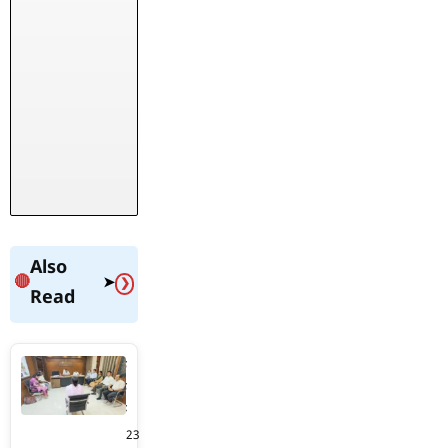
Also
🔴
➤
❯
Read
दरभंगा
के
मॉडल
विद्यालयों
23