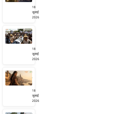
संवादहीनता:
क्या
18
हम
जुलाई
फिर
2026
से
गुलाम
सोनम
हो
वांगचुक
रहे
अस्पताल
हैं?
में
18
भर्ती,
जुलाई
जंतर-
2026
मंतर
पर
प्रियंका
CJP
चोपड़ा
का
बनीं
भारी
‘मंदाकिनी’,
18
हंगामा
राजामौली
जुलाई
ने
2026
बर्थडे
पर