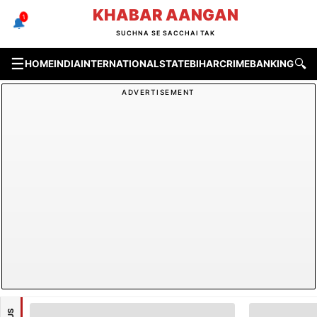
Skip
KHABAR AANGAN
1
🔔
to
SUCHNA SE SACCHAI TAK
content
☰
🔍
HOME
INDIA
INTERNATIONAL
STATE
BIHAR
CRIME
BANKING & F
ADVERTISEMENT