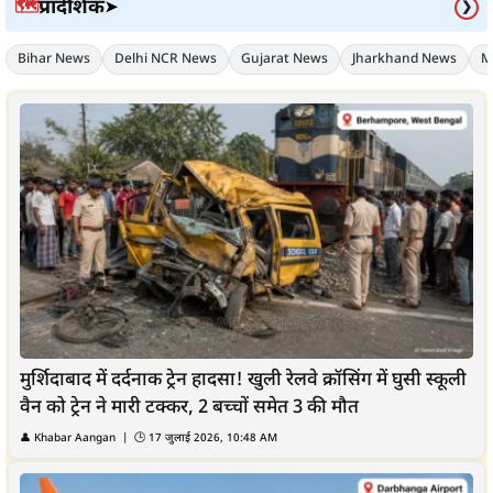
प्रादेशिक
🗺️
➤
❯
Bihar News
Delhi NCR News
Gujarat News
Jharkhand News
M
मुर्शिदाबाद में दर्दनाक ट्रेन हादसा! खुली रेलवे क्रॉसिंग में घुसी स्कूली
वैन को ट्रेन ने मारी टक्कर, 2 बच्चों समेत 3 की मौत
👤
Khabar Aangan
| 🕒
17 जुलाई 2026, 10:48 AM