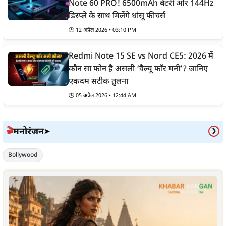
Note 60 PRO! 6500mAh बैटरी और 144Hz
डिस्प्ले के साथ मिलेंगे धांसू फीचर्स
🕒
12 अप्रैल 2026 • 03:10 PM
Redmi Note 15 SE vs Nord CE5: 2026 में
कौन सा फोन है असली ‘वैल्यू फॉर मनी’? जानिए
एकदम सटीक तुलना
🕒
05 अप्रैल 2026 • 12:44 AM
मनोरंजन
🎬
➤
❯
Bollywood