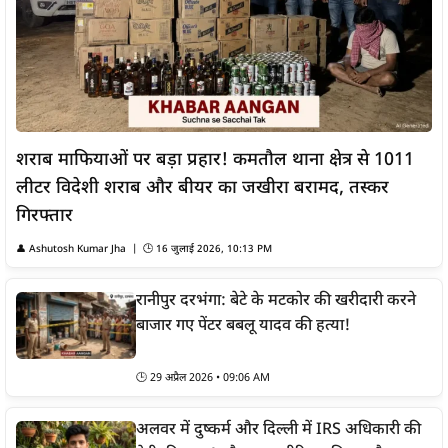
शराब माफियाओं पर बड़ा प्रहार! कमतौल थाना क्षेत्र से 1011
लीटर विदेशी शराब और बीयर का जखीरा बरामद, तस्कर
गिरफ्तार
👤
Ashutosh Kumar Jha
| 🕒
16 जुलाई 2026, 10:13 PM
रानीपुर दरभंगा: बेटे के मटकोर की खरीदारी करने
बाजार गए पेंटर बबलू यादव की हत्या!
🕒
29 अप्रैल 2026 • 09:06 AM
अलवर में दुष्कर्म और दिल्ली में IRS अधिकारी की