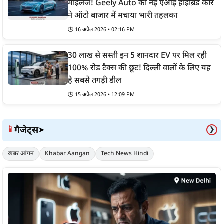
माइलेज! Geely Auto की नई एआई हाइब्रिड कार
ने ऑटो बाजार में मचाया भारी तहलका
🕒
16 अप्रैल 2026 • 02:16 PM
30 लाख से सस्ती इन 5 शानदार EV पर मिल रही
100% रोड टैक्स की छूट! दिल्ली वालों के लिए यह
है सबसे तगड़ी डील
🕒
15 अप्रैल 2026 • 12:09 PM
गैजेट्स
📱
➤
❯
खबर आंगन
Khabar Aangan
Tech News Hindi