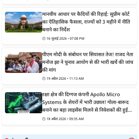
मानवीय आधार पर कैदियों की रिहाई: सुप्रीम कोर्ट
का ऐतिहासिक फैसला, राज्यों को 3 महीने में नीति
बनाने का निर्देश
🕒
16 जुलाई 2026 • 07:08 PM
पीएम मोदी के संबोधन पर सियासत तेज! राजद नेता
मनोज झा ने चुनाव आयोग से की भारी खर्चे की जांच
की मांग
🕒
19 अप्रैल 2026 • 11:13 AM
रक्षा क्षेत्र की दिग्गज कंपनी Apollo Micro
Systems के शेयरों में भारी उछाल! गोला-बारूद
बनाने का बड़ा लाइसेंस मिलने से निवेशकों की हुई
चांदी
🕒
18 अप्रैल 2026 • 09:35 AM