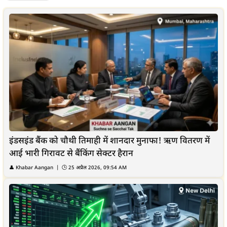
इंडसइंड बैंक को चौथी तिमाही में शानदार मुनाफा! ऋण वितरण में
आई भारी गिरावट से बैंकिंग सेक्टर हैरान
👤
Khabar Aangan
| 🕒
25 अप्रैल 2026, 09:54 AM