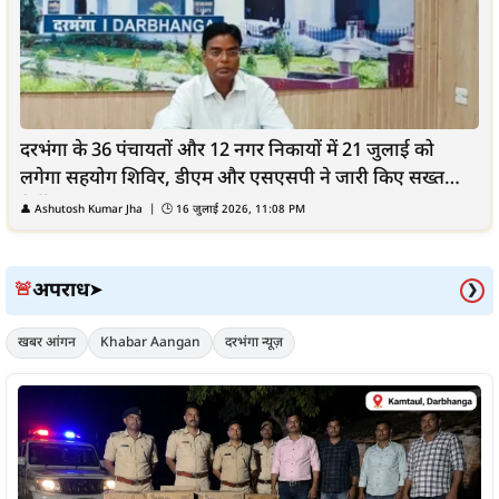
दरभंगा के 36 पंचायतों और 12 नगर निकायों में 21 जुलाई को
लगेगा सहयोग शिविर, डीएम और एसएसपी ने जारी किए सख्त
निर्देश
👤
Ashutosh Kumar Jha
| 🕒
16 जुलाई 2026, 11:08 PM
अपराध
🚨
➤
❯
खबर आंगन
Khabar Aangan
दरभंगा न्यूज़