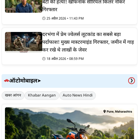
बेटी की हत्या! खौफनाक सीरियल किलर नौकर
गिरफ्तार
🕒
25 अप्रैल 2026 • 11:43 PM
दरभंगा में प्रेम ज्वेलर्स लूटकांड का सबसे बड़ा
पर्दाफाश! मुख्य मास्टरमाइंड गिरफ्तार, जमीन में गाड़
कर रखे थे लाखों के जेवर
🕒
18 अप्रैल 2026 • 08:59 PM
ऑटोमोबाइल
🚗
➤
❯
खबर आंगन
Khabar Aangan
Auto News Hindi