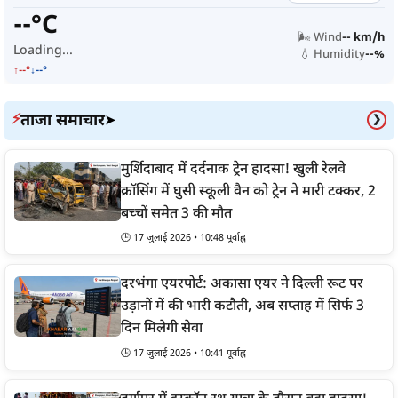
--°C
🌬️ Wind
-- km/h
Loading...
💧 Humidity
--%
↑--°
↓--°
ताजा समाचार
⚡
➤
❯
मुर्शिदाबाद में दर्दनाक ट्रेन हादसा! खुली रेलवे
क्रॉसिंग में घुसी स्कूली वैन को ट्रेन ने मारी टक्कर, 2
बच्चों समेत 3 की मौत
🕒 17 जुलाई 2026 • 10:48 पूर्वाह्न
दरभंगा एयरपोर्ट: अकासा एयर ने दिल्ली रूट पर
उड़ानों में की भारी कटौती, अब सप्ताह में सिर्फ 3
दिन मिलेगी सेवा
🕒 17 जुलाई 2026 • 10:41 पूर्वाह्न