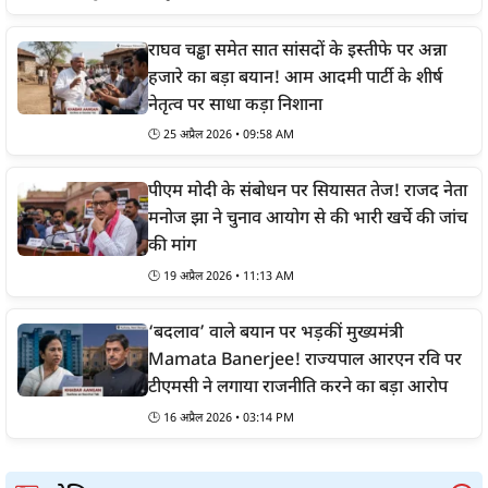
राघव चड्ढा समेत सात सांसदों के इस्तीफे पर अन्ना
हजारे का बड़ा बयान! आम आदमी पार्टी के शीर्ष
नेतृत्व पर साधा कड़ा निशाना
🕒
25 अप्रैल 2026 • 09:58 AM
पीएम मोदी के संबोधन पर सियासत तेज! राजद नेता
मनोज झा ने चुनाव आयोग से की भारी खर्चे की जांच
की मांग
🕒
19 अप्रैल 2026 • 11:13 AM
‘बदलाव’ वाले बयान पर भड़कीं मुख्यमंत्री
Mamata Banerjee! राज्यपाल आरएन रवि पर
टीएमसी ने लगाया राजनीति करने का बड़ा आरोप
🕒
16 अप्रैल 2026 • 03:14 PM