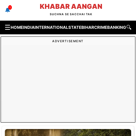
Skip
KHABAR AANGAN
1
🔔
to
SUCHNA SE SACCHAI TAK
content
☰
🔍
HOME
INDIA
INTERNATIONAL
STATE
BIHAR
CRIME
BANKING & F
ADVERTISEMENT