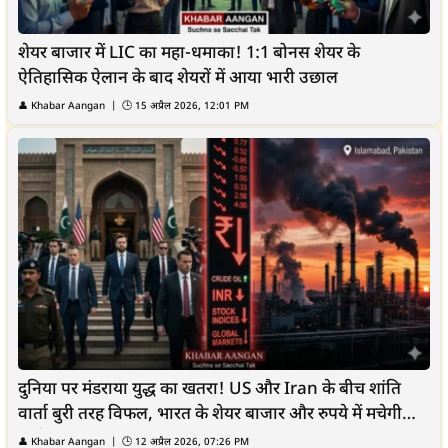
शेयर बाजार में LIC का महा-धमाका! 1:1 बोनस शेयर के
ऐतिहासिक ऐलान के बाद शेयरों में आया भारी उछाल
👤
Khabar Aangan
| 🕒
15 अप्रैल 2026, 12:01 PM
दुनिया पर मंडराया युद्ध का खतरा! US और Iran के बीच शांति
वार्ता बुरी तरह विफल, भारत के शेयर बाजार और रुपये में मचेगी
भारी...
👤
Khabar Aangan
| 🕒
12 अप्रैल 2026, 07:26 PM