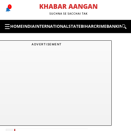
Skip
KHABAR AANGAN
1
🔔
to
SUCHNA SE SACCHAI TAK
content
☰
🔍
HOME
INDIA
INTERNATIONAL
STATE
BIHAR
CRIME
BANKING &
ADVERTISEMENT