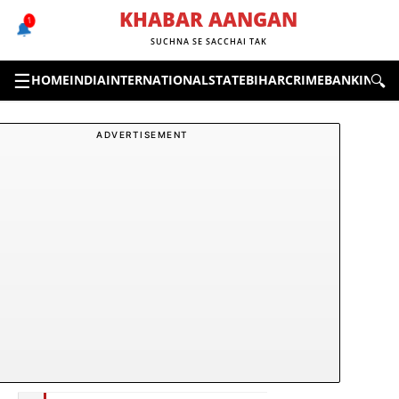
Skip
KHABAR AANGAN
1
🔔
to
SUCHNA SE SACCHAI TAK
content
☰
🔍
HOME
INDIA
INTERNATIONAL
STATE
BIHAR
CRIME
BANKING &
ADVERTISEMENT