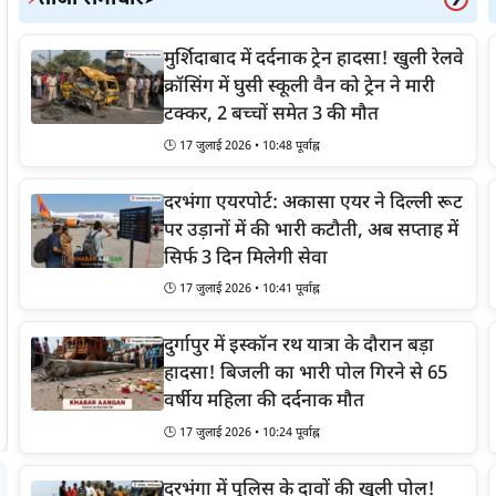
मुर्शिदाबाद में दर्दनाक ट्रेन हादसा! खुली रेलवे
क्रॉसिंग में घुसी स्कूली वैन को ट्रेन ने मारी
टक्कर, 2 बच्चों समेत 3 की मौत
🕒 17 जुलाई 2026 • 10:48 पूर्वाह्न
दरभंगा एयरपोर्ट: अकासा एयर ने दिल्ली रूट
पर उड़ानों में की भारी कटौती, अब सप्ताह में
सिर्फ 3 दिन मिलेगी सेवा
सोनम वांगचुक अस्पताल में भर्ती, जंतर-मंतर पर CJP
प्
🕒 17 जुलाई 2026 • 10:41 पूर्वाह्न
का भारी हंगामा
द
NEET पेपर लीक के खिलाफ जंतर-मंतर पर प्रदर्शन कर रहे सोनम
रा
दुर्गापुर में इस्कॉन रथ यात्रा के दौरान बड़ा
वांगचुक को दिल्ली पुलिस ने 21वें दिन जबरन सफदरजंग अस्पताल में
एं
हादसा! बिजली का भारी पोल गिरने से 65
भर्ती करा दिया है। CJP के संस्थापक हिरासत में लिए गए।
दि
वर्षीय महिला की दर्दनाक मौत
🕒 17 जुलाई 2026 • 10:24 पूर्वाह्न
दरभंगा में पुलिस के दावों की खुली पोल!