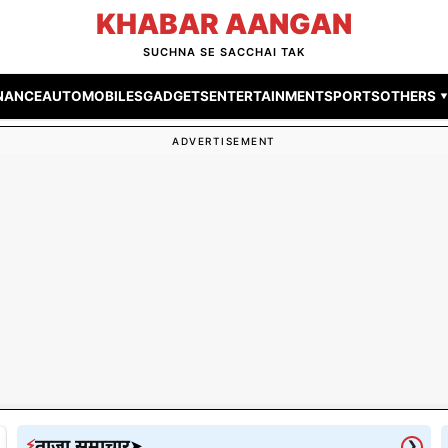
KHABAR AANGAN
SUCHNA SE SACCHAI TAK
INANCE
AUTOMOBILES
GADGETS
ENTERTAINMENT
SPORTS
OTHERS ▾
ADVERTISEMENT
ताजा समाचार
⚡
➤
❯