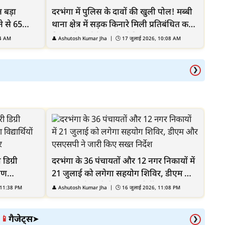
न बड़ा
दरभंगा में पुलिस के दावों की खुली पोल! मब्बी
े से 65
थाना क्षेत्र में सड़क किनारे मिली प्रतिबंधित कफ
सिरप की दर्जनों खाली शीशियां
24 AM
👤
Ashutosh Kumar Jha
| 🕒
17 जुलाई 2026, 10:08 AM
❯
डिग्री
दरभंगा के 36 पंचायतों और 12 नगर निकायों में
मीण
21 जुलाई को लगेगा सहयोग शिविर, डीएम और
्षा का नया
एसएसपी ने जारी किए सख्त निर्देश
 11:38 PM
👤
Ashutosh Kumar Jha
| 🕒
16 जुलाई 2026, 11:08 PM
गैजेट्स
📱
➤
❯