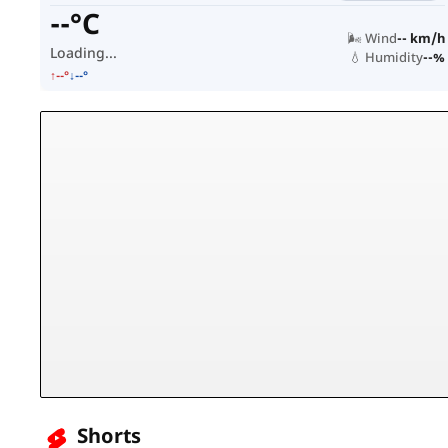
--°C
🌬️ Wind
-- km/h
Loading...
💧 Humidity
--%
↑--°
↓--°
Shorts