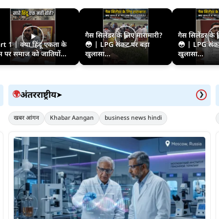
गैस सिलेंडर के लिए मारामारी?
गैस सिलेंडर के
rt 1 | क्या हिंदू एकता के
😳 | LPG संकट पर बड़ा
😳 | LPG संकट
म पर समाज को जातियों...
खुलासा...
खुलासा...
अंतरराष्ट्रीय
🌍
➤
❯
खबर आंगन
Khabar Aangan
business news hindi