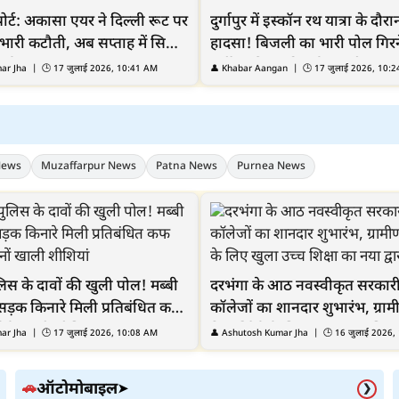
ोर्ट: अकासा एयर ने दिल्ली रूट पर
दुर्गापुर में इस्कॉन रथ यात्रा के दौरा
ी भारी कटौती, अब सप्ताह में सिर्फ
हादसा! बिजली का भारी पोल गिरन
ी सेवा
वर्षीय महिला की दर्दनाक मौत
ar Jha
| 🕒
17 जुलाई 2026, 10:41 AM
👤
Khabar Aangan
| 🕒
17 जुलाई 2026, 10:
News
Muzaffarpur News
Patna News
Purnea News
ुलिस के दावों की खुली पोल! मब्बी
दरभंगा के आठ नवस्वीकृत सरकारी 
में सड़क किनारे मिली प्रतिबंधित कफ
कॉलेजों का शानदार शुभारंभ, ग्रा
जनों खाली शीशियां
विद्यार्थियों के लिए खुला उच्च शिक
ar Jha
| 🕒
17 जुलाई 2026, 10:08 AM
👤
Ashutosh Kumar Jha
| 🕒
16 जुलाई 2026,
द्वार
ऑटोमोबाइल
🚗
➤
❯