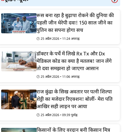
रूस बना रहा है बुढ़ापा रोकने की दुनिया की
पहली जीन थेरेपी दवा! 150 साल जीने का
पुतिन का सपना होगा सच
🕒 25 अप्रैल 2026 • 11:24 अपराह्न
डॉक्टर के पर्चे में लिखे Rx Tx और Dx
मेडिकल कोड का क्या है मतलब! जान लेंगे
तो दवा समझना हो जाएगा आसान
रियंका चोपड़ा बनीं ‘मंदाकिनी’, राजामौली ने बर्थडे पर
🕒 25 अप्रैल 2026 • 11:06 अपराह्न
िया तगड़ा तोहफा
जामौली की आगामी ग्लोबल फिल्म में प्रियंका चोपड़ा की धमाकेदार
राज कुंद्रा के सिख अवतार पर पत्नी शिल्पा
ट्री! उनके जन्मदिन पर 'मंदाकिनी' का खूंखार फर्स्ट लुक रिलीज कर
शेट्टी का मजेदार रिएक्शन! बोलीं- मेरा पति
या गया है, जिसने इंटरनेट पर आग लगा दी है।
आखिर सही लाइन पर आया
🕒 25 अप्रैल 2026 • 09:39 पूर्वाह्न
किसानों के लिए वरदान बनी किसान मित्र