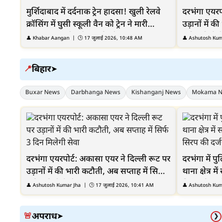
मुर्शिदाबाद में दर्दनाक ट्रेन हादसा! खुली रेलवे
दरभंगा एयरप
क्रॉसिंग में घुसी स्कूली वैन को ट्रेन ने मारी
उड़ानों में क
टक्कर, 2 बच्चों समेत 3 की मौत
3 दिन मिलेग
👤
Khabar Aangan
| 🕒
17 जुलाई 2026, 10:48 AM
👤
Ashutosh Kum
बिहार
📍
➤
Buxar News
Darbhanga News
Kishanganj News
Mokama 
दरभंगा एयरपोर्ट: अकासा एयर ने दिल्ली रूट पर
दरभंगा में प
उड़ानों में की भारी कटौती, अब सप्ताह में सिर्फ
थाना क्षेत्र 
3 दिन मिलेगी सेवा
सिरप की दर्
👤
Ashutosh Kumar Jha
| 🕒
17 जुलाई 2026, 10:41 AM
👤
Ashutosh Kum
अपराध
🚨
➤
❯