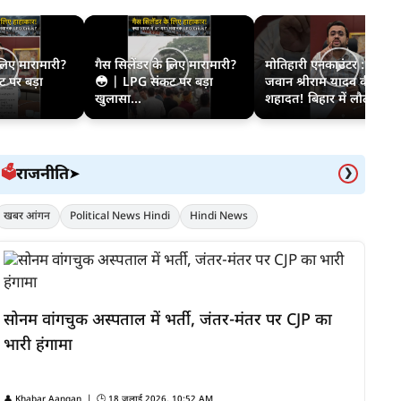
 लिए मारामारी?
गैस सिलेंडर के लिए मारामारी?
मोतिहारी एनकाउंटर : STF
 पर बड़ा
😳 | LPG संकट पर बड़ा
जवान श्रीराम यादव की
खुलासा...
शहादत! बिहार में लौट...
राजनीति
🗳️
➤
❯
खबर आंगन
Political News Hindi
Hindi News
सोनम वांगचुक अस्पताल में भर्ती, जंतर-मंतर पर CJP का
भारी हंगामा
👤
Khabar Aangan
| 🕒
18 जुलाई 2026, 10:52 AM