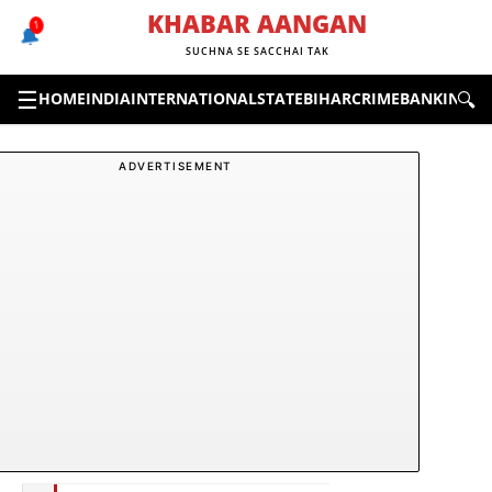
Skip
KHABAR AANGAN
1
🔔
to
SUCHNA SE SACCHAI TAK
content
☰
🔍
HOME
INDIA
INTERNATIONAL
STATE
BIHAR
CRIME
BANKING &
ADVERTISEMENT