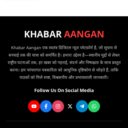
ने
पर
मारी
उड़ानों
टक्कर,
में
2
की
बच्चों
KHABAR
AANGAN
भारी
समेत
कटौती,
3
अब
की
Khabar Aangan एक स्वतंत्र डिजिटल न्यूज़ प्लेटफ़ॉर्म है, जो सूचना से
सप्ताह
मौत
सच्चाई तक की यात्रा को समर्पित है। हमारा उद्देश्य है—स्थानीय मुद्दों से लेकर
में
सिर्फ
राष्ट्रीय घटनाओं तक, हर खबर को गहराई, संदर्भ और निष्पक्षता के साथ प्रस्तुत
3
करना। हम परंपरागत पत्रकारिता को आधुनिक दृष्टिकोण से जोड़ते हैं, ताकि
दिन
पाठकों को मिले स्पष्ट, विश्वसनीय और प्रभावशाली जानकारी।
मिलेगी
सेवा
Follow Us On Social Media