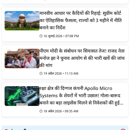
मानवीय आधार पर कैदियों की रिहाई: सुप्रीम कोर्ट
का ऐतिहासिक फैसला, राज्यों को 3 महीने में नीति
बनाने का निर्देश
🕒
16 जुलाई 2026 • 07:08 PM
पीएम मोदी के संबोधन पर सियासत तेज! राजद नेता
मनोज झा ने चुनाव आयोग से की भारी खर्चे की जांच
की मांग
🕒
19 अप्रैल 2026 • 11:13 AM
रक्षा क्षेत्र की दिग्गज कंपनी Apollo Micro
Systems के शेयरों में भारी उछाल! गोला-बारूद
बनाने का बड़ा लाइसेंस मिलने से निवेशकों की हुई
चांदी
🕒
18 अप्रैल 2026 • 09:35 AM