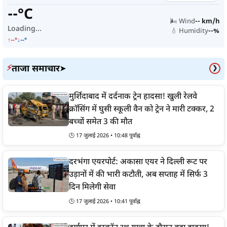
--°C
🌬️ Wind
-- km/h
Loading...
💧 Humidity
--%
↑--°
↓--°
ताजा समाचार
⚡
➤
❯
मुर्शिदाबाद में दर्दनाक ट्रेन हादसा! खुली रेलवे
क्रॉसिंग में घुसी स्कूली वैन को ट्रेन ने मारी टक्कर, 2
बच्चों समेत 3 की मौत
🕒 17 जुलाई 2026 • 10:48 पूर्वाह्न
दरभंगा एयरपोर्ट: अकासा एयर ने दिल्ली रूट पर
उड़ानों में की भारी कटौती, अब सप्ताह में सिर्फ 3
दिन मिलेगी सेवा
🕒 17 जुलाई 2026 • 10:41 पूर्वाह्न