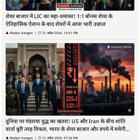
शेयर बाजार में LIC का महा-धमाका! 1:1 बोनस शेयर के
ऐतिहासिक ऐलान के बाद शेयरों में आया भारी उछाल
👤
Khabar Aangan
| 🕒
15 अप्रैल 2026, 12:01 PM
दुनिया पर मंडराया युद्ध का खतरा! US और Iran के बीच शांति
वार्ता बुरी तरह विफल, भारत के शेयर बाजार और रुपये में मचेगी
भारी...
👤
Khabar Aangan
| 🕒
12 अप्रैल 2026, 07:26 PM