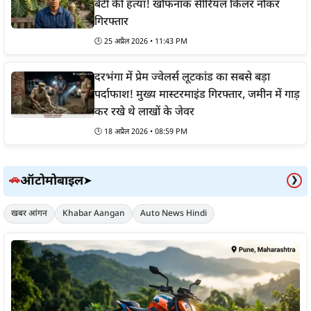
बेटी की हत्या! खौफनाक सीरियल किलर नौकर
गिरफ्तार
🕒
25 अप्रैल 2026 • 11:43 PM
दरभंगा में प्रेम ज्वेलर्स लूटकांड का सबसे बड़ा
पर्दाफाश! मुख्य मास्टरमाइंड गिरफ्तार, जमीन में गाड़
कर रखे थे लाखों के जेवर
🕒
18 अप्रैल 2026 • 08:59 PM
ऑटोमोबाइल
🚗
➤
❯
खबर आंगन
Khabar Aangan
Auto News Hindi