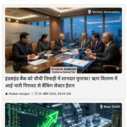
इंडसइंड बैंक को चौथी तिमाही में शानदार मुनाफा! ऋण वितरण में
आई भारी गिरावट से बैंकिंग सेक्टर हैरान
👤
Khabar Aangan
| 🕒
25 अप्रैल 2026, 09:54 AM