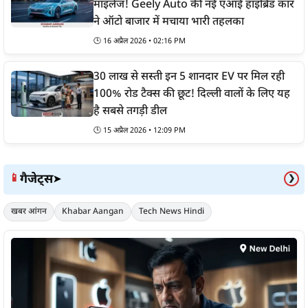
माइलेज! Geely Auto की नई एआई हाइब्रिड कार
ने ऑटो बाजार में मचाया भारी तहलका
🕒
16 अप्रैल 2026 • 02:16 PM
30 लाख से सस्ती इन 5 शानदार EV पर मिल रही
100% रोड टैक्स की छूट! दिल्ली वालों के लिए यह
है सबसे तगड़ी डील
🕒
15 अप्रैल 2026 • 12:09 PM
गैजेट्स
📱
➤
❯
खबर आंगन
Khabar Aangan
Tech News Hindi