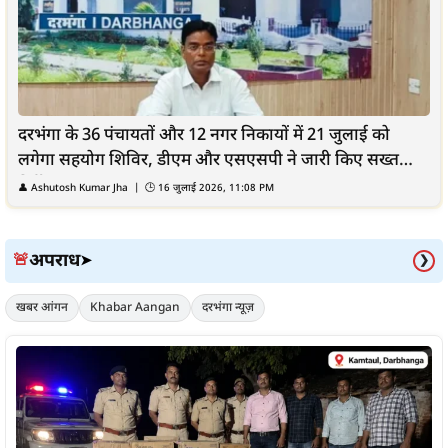
दरभंगा के 36 पंचायतों और 12 नगर निकायों में 21 जुलाई को
लगेगा सहयोग शिविर, डीएम और एसएसपी ने जारी किए सख्त
निर्देश
👤
Ashutosh Kumar Jha
| 🕒
16 जुलाई 2026, 11:08 PM
अपराध
🚨
➤
❯
खबर आंगन
Khabar Aangan
दरभंगा न्यूज़