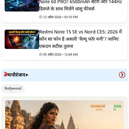
Note 60 PRO! 6500mAh बैटरी और 144Hz
डिस्प्ले के साथ मिलेंगे धांसू फीचर्स
🕒
12 अप्रैल 2026 • 03:10 PM
Redmi Note 15 SE vs Nord CE5: 2026 में
कौन सा फोन है असली ‘वैल्यू फॉर मनी’? जानिए
एकदम सटीक तुलना
🕒
05 अप्रैल 2026 • 12:44 AM
मनोरंजन
🎬
➤
❯
Bollywood