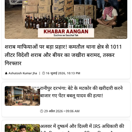
शराब माफियाओं पर बड़ा प्रहार! कमतौल थाना क्षेत्र से 1011
लीटर विदेशी शराब और बीयर का जखीरा बरामद, तस्कर
गिरफ्तार
👤
Ashutosh Kumar Jha
| 🕒
16 जुलाई 2026, 10:13 PM
रानीपुर दरभंगा: बेटे के मटकोर की खरीदारी करने
बाजार गए पेंटर बबलू यादव की हत्या!
🕒
29 अप्रैल 2026 • 09:06 AM
अलवर में दुष्कर्म और दिल्ली में IRS अधिकारी की