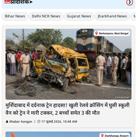
प्रादेशिक
🗺️
➤
❯
Bihar News
Delhi NCR News
Gujarat News
Jharkhand News
M
मुर्शिदाबाद में दर्दनाक ट्रेन हादसा! खुली रेलवे क्रॉसिंग में घुसी स्कूली
वैन को ट्रेन ने मारी टक्कर, 2 बच्चों समेत 3 की मौत
👤
Khabar Aangan
| 🕒
17 जुलाई 2026, 10:48 AM