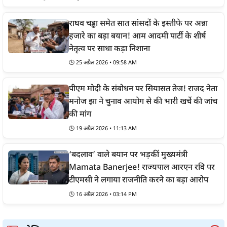
राघव चड्ढा समेत सात सांसदों के इस्तीफे पर अन्ना
हजारे का बड़ा बयान! आम आदमी पार्टी के शीर्ष
नेतृत्व पर साधा कड़ा निशाना
🕒
25 अप्रैल 2026 • 09:58 AM
पीएम मोदी के संबोधन पर सियासत तेज! राजद नेता
मनोज झा ने चुनाव आयोग से की भारी खर्चे की जांच
की मांग
🕒
19 अप्रैल 2026 • 11:13 AM
‘बदलाव’ वाले बयान पर भड़कीं मुख्यमंत्री
Mamata Banerjee! राज्यपाल आरएन रवि पर
टीएमसी ने लगाया राजनीति करने का बड़ा आरोप
🕒
16 अप्रैल 2026 • 03:14 PM