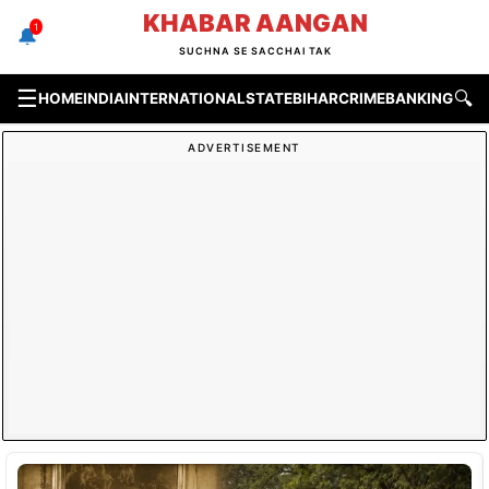
Skip
KHABAR AANGAN
1
🔔
to
SUCHNA SE SACCHAI TAK
content
☰
🔍
HOME
INDIA
INTERNATIONAL
STATE
BIHAR
CRIME
BANKING & F
ADVERTISEMENT