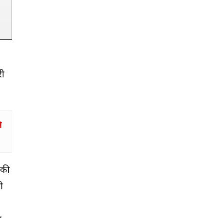
री
े
 की
ी