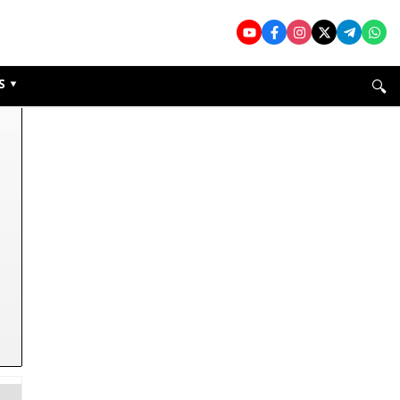
🔍
S ▾