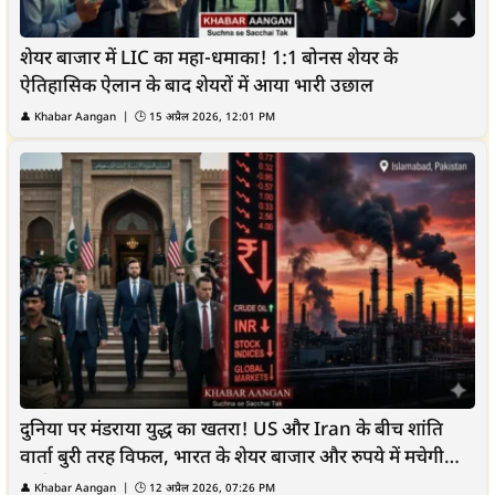
शेयर बाजार में LIC का महा-धमाका! 1:1 बोनस शेयर के
ऐतिहासिक ऐलान के बाद शेयरों में आया भारी उछाल
👤
Khabar Aangan
| 🕒
15 अप्रैल 2026, 12:01 PM
दुनिया पर मंडराया युद्ध का खतरा! US और Iran के बीच शांति
वार्ता बुरी तरह विफल, भारत के शेयर बाजार और रुपये में मचेगी
भारी...
👤
Khabar Aangan
| 🕒
12 अप्रैल 2026, 07:26 PM