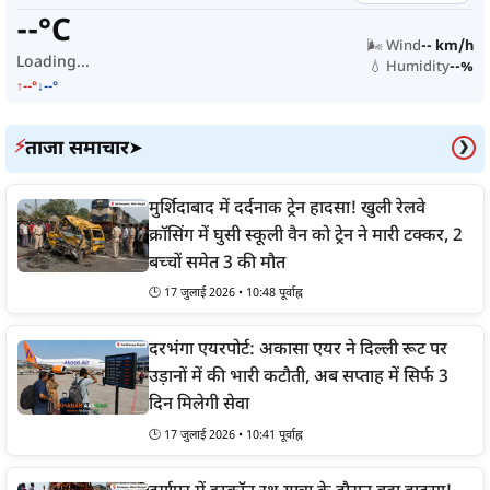
--°C
🌬️ Wind
-- km/h
Loading...
💧 Humidity
--%
↑--°
↓--°
ताजा समाचार
⚡
➤
❯
मुर्शिदाबाद में दर्दनाक ट्रेन हादसा! खुली रेलवे
क्रॉसिंग में घुसी स्कूली वैन को ट्रेन ने मारी टक्कर, 2
बच्चों समेत 3 की मौत
🕒 17 जुलाई 2026 • 10:48 पूर्वाह्न
दरभंगा एयरपोर्ट: अकासा एयर ने दिल्ली रूट पर
उड़ानों में की भारी कटौती, अब सप्ताह में सिर्फ 3
दिन मिलेगी सेवा
🕒 17 जुलाई 2026 • 10:41 पूर्वाह्न