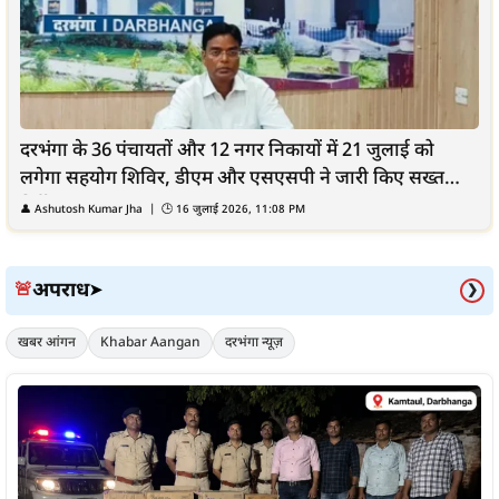
दरभंगा के 36 पंचायतों और 12 नगर निकायों में 21 जुलाई को
लगेगा सहयोग शिविर, डीएम और एसएसपी ने जारी किए सख्त
निर्देश
👤
Ashutosh Kumar Jha
| 🕒
16 जुलाई 2026, 11:08 PM
अपराध
🚨
➤
❯
खबर आंगन
Khabar Aangan
दरभंगा न्यूज़