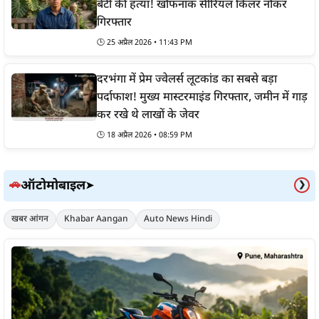
बेटी की हत्या! खौफनाक सीरियल किलर नौकर
गिरफ्तार
🕒
25 अप्रैल 2026 • 11:43 PM
दरभंगा में प्रेम ज्वेलर्स लूटकांड का सबसे बड़ा
पर्दाफाश! मुख्य मास्टरमाइंड गिरफ्तार, जमीन में गाड़
कर रखे थे लाखों के जेवर
🕒
18 अप्रैल 2026 • 08:59 PM
ऑटोमोबाइल
🚗
➤
❯
खबर आंगन
Khabar Aangan
Auto News Hindi