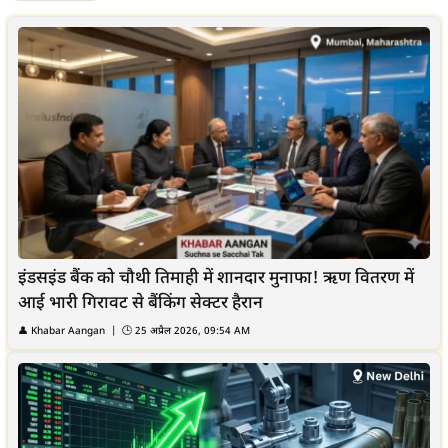
इंडसइंड बैंक को चौथी तिमाही में शानदार मुनाफा! ऋण वितरण में
आई भारी गिरावट से बैंकिंग सेक्टर हैरान
👤
Khabar Aangan
| 🕒
25 अप्रैल 2026, 09:54 AM