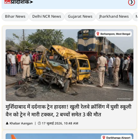
प्रादेशिक
🗺️
➤
❯
Bihar News
Delhi NCR News
Gujarat News
Jharkhand News
M
मुर्शिदाबाद में दर्दनाक ट्रेन हादसा! खुली रेलवे क्रॉसिंग में घुसी स्कूली
वैन को ट्रेन ने मारी टक्कर, 2 बच्चों समेत 3 की मौत
👤
Khabar Aangan
| 🕒
17 जुलाई 2026, 10:48 AM