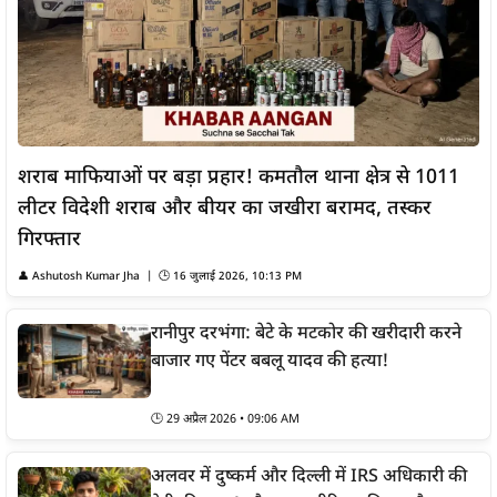
शराब माफियाओं पर बड़ा प्रहार! कमतौल थाना क्षेत्र से 1011
लीटर विदेशी शराब और बीयर का जखीरा बरामद, तस्कर
गिरफ्तार
👤
Ashutosh Kumar Jha
| 🕒
16 जुलाई 2026, 10:13 PM
रानीपुर दरभंगा: बेटे के मटकोर की खरीदारी करने
बाजार गए पेंटर बबलू यादव की हत्या!
🕒
29 अप्रैल 2026 • 09:06 AM
अलवर में दुष्कर्म और दिल्ली में IRS अधिकारी की