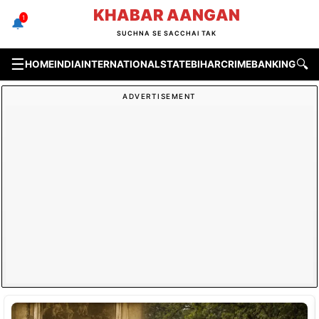
Skip
KHABAR AANGAN
1
🔔
to
SUCHNA SE SACCHAI TAK
content
☰
🔍
HOME
INDIA
INTERNATIONAL
STATE
BIHAR
CRIME
BANKING & F
ADVERTISEMENT