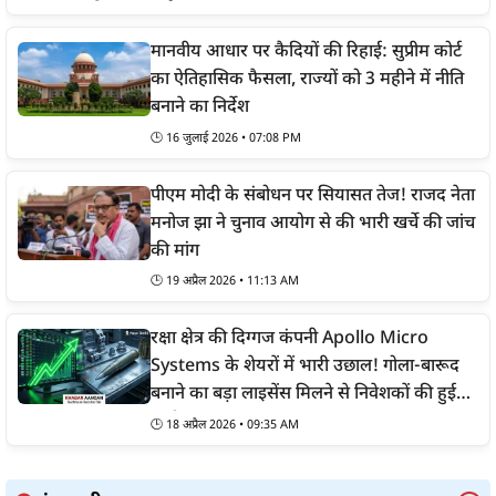
मानवीय आधार पर कैदियों की रिहाई: सुप्रीम कोर्ट
का ऐतिहासिक फैसला, राज्यों को 3 महीने में नीति
बनाने का निर्देश
🕒
16 जुलाई 2026 • 07:08 PM
पीएम मोदी के संबोधन पर सियासत तेज! राजद नेता
मनोज झा ने चुनाव आयोग से की भारी खर्चे की जांच
की मांग
🕒
19 अप्रैल 2026 • 11:13 AM
रक्षा क्षेत्र की दिग्गज कंपनी Apollo Micro
Systems के शेयरों में भारी उछाल! गोला-बारूद
बनाने का बड़ा लाइसेंस मिलने से निवेशकों की हुई
चांदी
🕒
18 अप्रैल 2026 • 09:35 AM