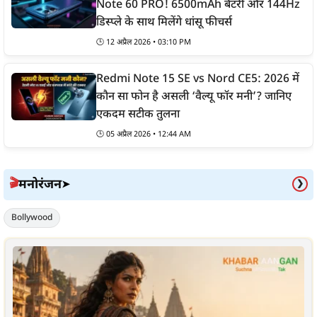
Note 60 PRO! 6500mAh बैटरी और 144Hz
डिस्प्ले के साथ मिलेंगे धांसू फीचर्स
🕒
12 अप्रैल 2026 • 03:10 PM
Redmi Note 15 SE vs Nord CE5: 2026 में
कौन सा फोन है असली ‘वैल्यू फॉर मनी’? जानिए
एकदम सटीक तुलना
🕒
05 अप्रैल 2026 • 12:44 AM
मनोरंजन
🎬
➤
❯
Bollywood