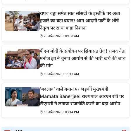
राघव चड्ढा समेत सात सांसदों के इस्तीफे पर अन्ना
हजारे का बड़ा बयान! आम आदमी पार्टी के शीर्ष
नेतृत्व पर साधा कड़ा निशाना
🕒
25 अप्रैल 2026 • 09:58 AM
पीएम मोदी के संबोधन पर सियासत तेज! राजद नेता
मनोज झा ने चुनाव आयोग से की भारी खर्चे की जांच
की मांग
🕒
19 अप्रैल 2026 • 11:13 AM
‘बदलाव’ वाले बयान पर भड़कीं मुख्यमंत्री
Mamata Banerjee! राज्यपाल आरएन रवि पर
टीएमसी ने लगाया राजनीति करने का बड़ा आरोप
🕒
16 अप्रैल 2026 • 03:14 PM