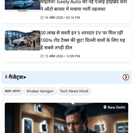
माइलेज! Geely Auto की नई एआई हाइब्रिड कार
ने ऑटो बाजार में मचाया भारी तहलका
🕒
16 अप्रैल 2026 • 02:16 PM
30 लाख से सस्ती इन 5 शानदार EV पर मिल रही
100% रोड टैक्स की छूट! दिल्ली वालों के लिए यह
है सबसे तगड़ी डील
🕒
15 अप्रैल 2026 • 12:09 PM
गैजेट्स
📱
➤
❯
खबर आंगन
Khabar Aangan
Tech News Hindi